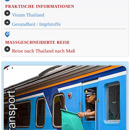
PRAKTISCHE INFORMATIONEN
arrow_circle_right
Visum Thailand
arrow_circle_right
Gesundheit / Impfstoffe
edit_location_alt
MASSGESCHNEIDERTE REISE
arrow_circle_right
Reise nach Thailand nach Maß