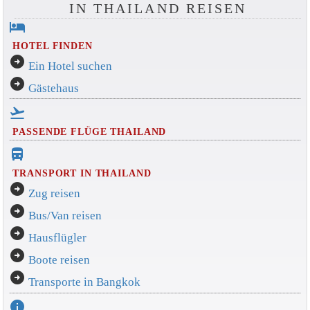
IN THAILAND REISEN
hotel
HOTEL FINDEN
arrow_circle_right
Ein Hotel suchen
arrow_circle_right
Gästehaus
flight_takeoff
PASSENDE FLÜGE THAILAND
directions_bus_filled
TRANSPORT IN THAILAND
arrow_circle_right
Zug reisen
arrow_circle_right
Bus/Van reisen
arrow_circle_right
Hausflügler
arrow_circle_right
Boote reisen
arrow_circle_right
Transporte in Bangkok
info