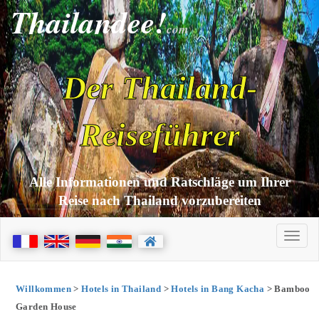
Thailandee!
com
Der Thailand-
Reiseführer
Alle Informationen und Ratschläge um Ihrer
Reise nach Thailand vorzubereiten
Willkommen
>
Hotels in Thailand
>
Hotels in Bang Kacha
> Bamboo
Garden House