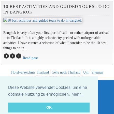
10 BEST ACTIVITIES AND GUIDED TOURS TO DO
IN BANGKOK
Bangkok is very often your first port of call—or rather, airport of arrival
—in Thailand. It is a highly eclectic city packed with unforgettable
activities. I have curated a selection of what I consider to be the 10 best
things to do in...
arrow_circle_right
arrow_circle_right
arrow_circle_right
Read post
Hotelverzeichnis Thailand
|
Gehe nach Thailand
|
Um
|
Sitemap
Website © Thailandee.com - 2026
Diese Website verwendet Cookies, um eine
optimale Nutzung zu ermöglichen.
Mehr...
OK