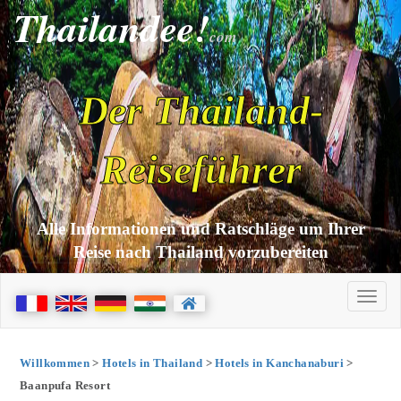
Thailandee!
com
Der Thailand-
Reiseführer
Alle Informationen und Ratschläge um Ihrer
Reise nach Thailand vorzubereiten
Willkommen
>
Hotels in Thailand
>
Hotels in Kanchanaburi
>
Baanpufa Resort