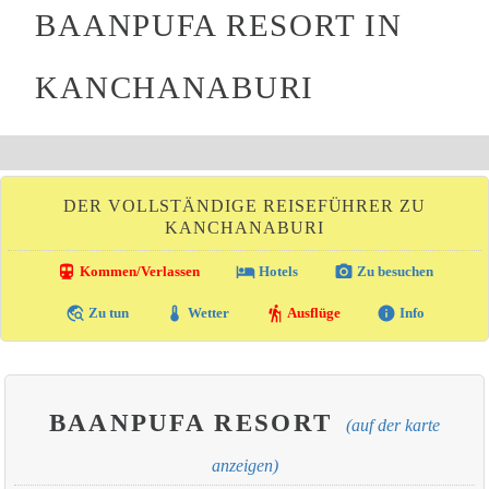
BAANPUFA RESORT IN
KANCHANABURI
DER VOLLSTÄNDIGE REISEFÜHRER ZU
KANCHANABURI
directions_transit
local_hotel
photo_camera
Kommen/Verlassen
Hotels
Zu besuchen
travel_explore
thermostat
hiking
info
Zu tun
Wetter
Ausflüge
Info
BAANPUFA RESORT
(auf der karte
anzeigen)