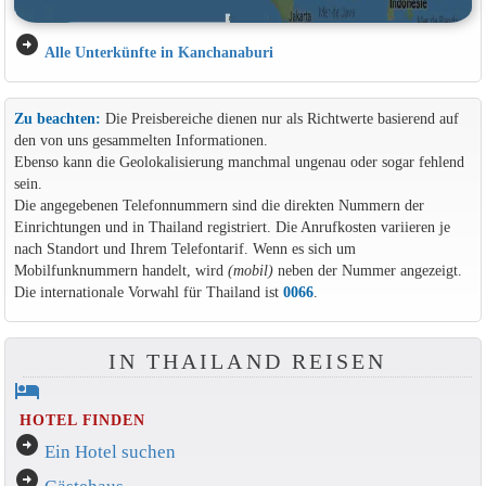
arrow_circle_right
Alle Unterkünfte in Kanchanaburi
Zu beachten:
Die Preisbereiche dienen nur als Richtwerte basierend auf
den von uns gesammelten Informationen.
Ebenso kann die Geolokalisierung manchmal ungenau oder sogar fehlend
sein.
Die angegebenen Telefonnummern sind die direkten Nummern der
Einrichtungen und in Thailand registriert. Die Anrufkosten variieren je
nach Standort und Ihrem Telefontarif. Wenn es sich um
Mobilfunknummern handelt, wird
(mobil)
neben der Nummer angezeigt.
Die internationale Vorwahl für Thailand ist
0066
.
IN THAILAND REISEN
hotel
HOTEL FINDEN
arrow_circle_right
Ein Hotel suchen
arrow_circle_right