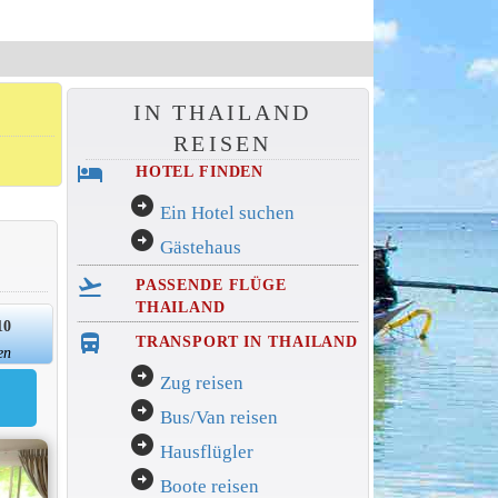
IN THAILAND
REISEN
hotel
HOTEL FINDEN
arrow_circle_right
Ein Hotel suchen
arrow_circle_right
Gästehaus
flight_takeoff
PASSENDE FLÜGE
THAILAND
10
directions_bus_filled
TRANSPORT IN THAILAND
en
arrow_circle_right
Zug reisen
arrow_circle_right
Bus/Van reisen
arrow_circle_right
Hausflügler
arrow_circle_right
Boote reisen