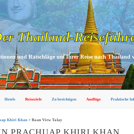
er Thailand-Reiseführ
tionen und Ratschläge um Ihrer Reise nach Thailand 
Hotels
Reiseziele
Zu besichtigen
Ausflüge
Praktische I
huap Khiri Khan
> Baan View Talay
IN PRACHUAP KHIRI KHAN