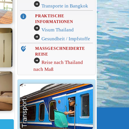
arrow_circle_right
Transporte in Bangkok
info
PRAKTISCHE
INFORMATIONEN
arrow_circle_right
Visum Thailand
arrow_circle_right
Gesundheit / Impfstoffe
edit_location_alt
MASSGESCHNEIDERTE
REISE
arrow_circle_right
Reise nach Thailand
nach Maß