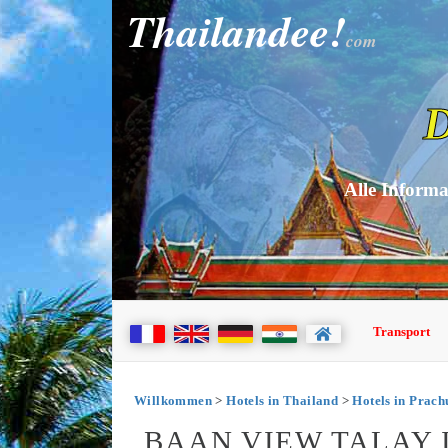
Thailandee!
com
D
Alle Informa
Transport
Willkommen
>
Hotels in Thailand
>
Hotels in Prac
BAAN VIEW TALAY 