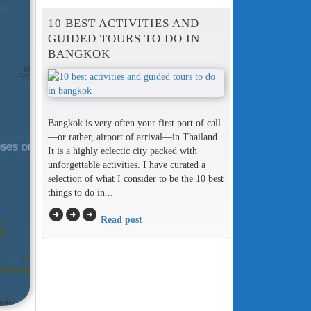
10 BEST ACTIVITIES AND
GUIDED TOURS TO DO IN
BANGKOK
Bangkok is very often your first port of call
—or rather, airport of arrival—in Thailand.
It is a highly eclectic city packed with
unforgettable activities. I have curated a
selection of what I consider to be the 10 best
things to do in...
arrow_circle_right
arrow_circle_right
arrow_circle_right
Read post