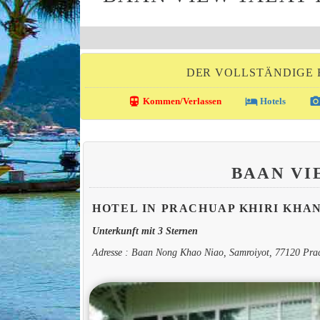
DER VOLLSTÄNDIGE 
directions_transit
local_hotel
photo_came
Kommen/Verlassen
Hotels
BAAN VI
HOTEL IN PRACHUAP KHIRI KHA
Unterkunft mit 3 Sternen
Adresse : Baan Nong Khao Niao, Samroiyot, 77120 Pra