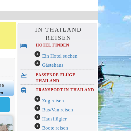
IN THAILAND
REISEN
hotel
HOTEL FINDEN
arrow_circle_right
Ein Hotel suchen
arrow_circle_right
Gästehaus
flight_takeoff
PASSENDE FLÜGE
THAILAND
/10
directions_bus_filled
TRANSPORT IN THAILAND
en
arrow_circle_right
Zug reisen
arrow_circle_right
Bus/Van reisen
arrow_circle_right
Hausflügler
arrow_circle_right
Boote reisen