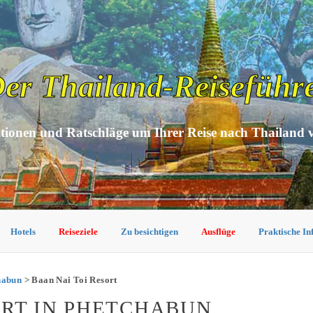
er Thailand-Reiseführ
tionen und Ratschläge um Ihrer Reise nach Thailand 
Hotels
Reiseziele
Zu besichtigen
Ausflüge
Praktische I
habun
> Baan Nai Toi Resort
ORT IN PHETCHABUN