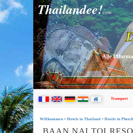
Thailandee!
com
D
Alle Informa
Transport
Willkommen
>
Hotels in Thailand
>
Hotels in Phetc
BAAN NAI TOI RES