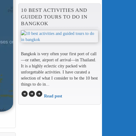
10 BEST ACTIVITIES AND
GUIDED TOURS TO DO IN
BANGKOK
Bangkok is very often your first port of call
—or rather, airport of arrival—in Thailand.
It is a highly eclectic city packed with
unforgettable activities. I have curated a
selection of what I consider to be the 10 best
things to do in...
arrow_circle_right
arrow_circle_right
arrow_circle_right
Read post