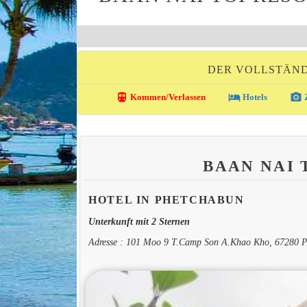
DER VOLLSTÄND
directions_transit
local_hotel
photo_camera
Kommen/Verlassen
Hotels
Z
BAAN NAI 
HOTEL IN PHETCHABUN
Unterkunft mit 2 Sternen
Adresse : 101 Moo 9 T.Camp Son A.Khao Kho, 67280 