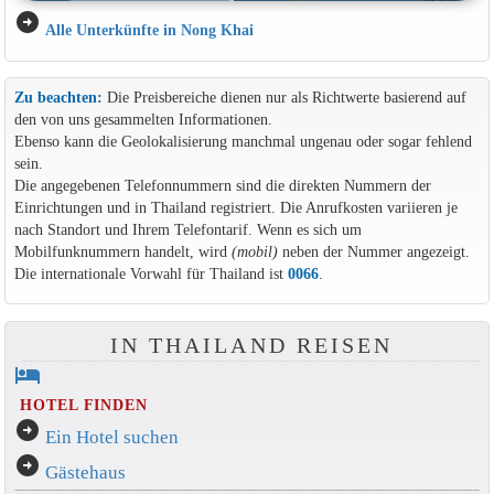
arrow_circle_right
Alle Unterkünfte in Nong Khai
Zu beachten:
Die Preisbereiche dienen nur als Richtwerte basierend auf
den von uns gesammelten Informationen.
Ebenso kann die Geolokalisierung manchmal ungenau oder sogar fehlend
sein.
Die angegebenen Telefonnummern sind die direkten Nummern der
Einrichtungen und in Thailand registriert. Die Anrufkosten variieren je
nach Standort und Ihrem Telefontarif. Wenn es sich um
Mobilfunknummern handelt, wird
(mobil)
neben der Nummer angezeigt.
Die internationale Vorwahl für Thailand ist
0066
.
IN THAILAND REISEN
hotel
HOTEL FINDEN
arrow_circle_right
Ein Hotel suchen
arrow_circle_right
Gästehaus