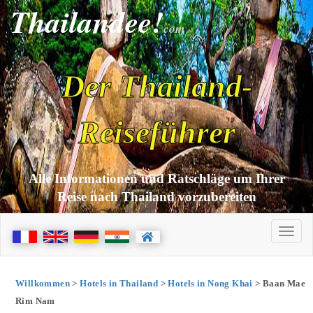
Thailandee!
com
Der Thailand-
Reiseführer
Alle Informationen und Ratschläge um Ihrer
Reise nach Thailand vorzubereiten
Willkommen
>
Hotels in Thailand
>
Hotels in Nong Khai
> Baan Mae
Rim Nam