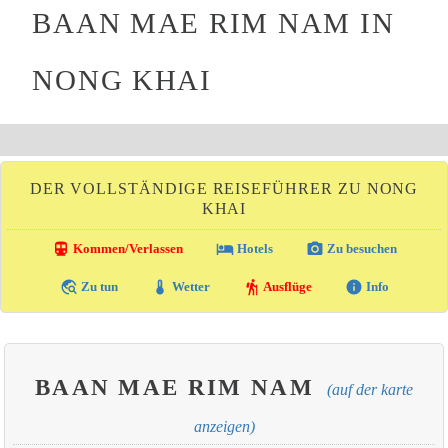
BAAN MAE RIM NAM IN
NONG KHAI
DER VOLLSTÄNDIGE REISEFÜHRER ZU NONG
KHAI
directions_transit
local_hotel
photo_camera
Kommen/Verlassen
Hotels
Zu besuchen
travel_explore
thermostat
hiking
info
Zu tun
Wetter
Ausflüge
Info
BAAN MAE RIM NAM
(auf der karte
anzeigen)