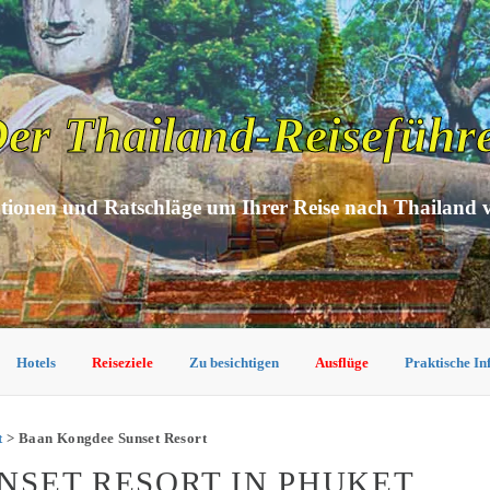
er Thailand-Reiseführ
tionen und Ratschläge um Ihrer Reise nach Thailand 
Hotels
Reiseziele
Zu besichtigen
Ausflüge
Praktische I
t
> Baan Kongdee Sunset Resort
NSET RESORT IN PHUKET