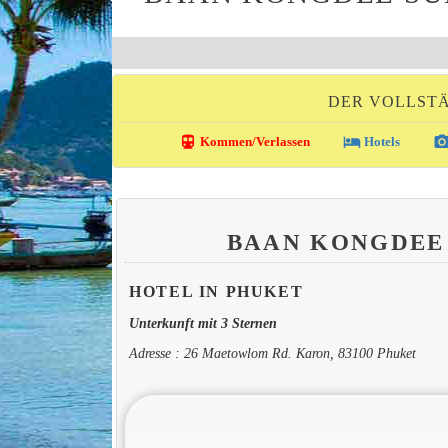
DER VOLLSTÄ
directions_transit
local_hotel
photo_came
Kommen/Verlassen
Hotels
BAAN KONGDEE
HOTEL IN PHUKET
Unterkunft mit 3 Sternen
Adresse : 26 Maetowlom Rd. Karon, 83100 Phuket