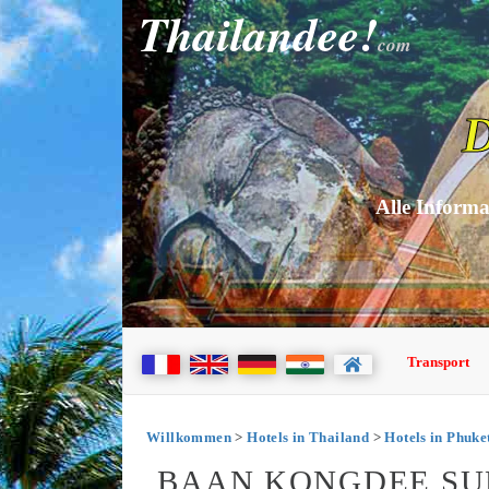
Thailandee!
com
D
Alle Informa
Transport
Willkommen
>
Hotels in Thailand
>
Hotels in Phuke
BAAN KONGDEE SU