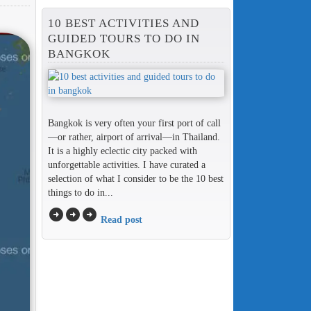
10 BEST ACTIVITIES AND
GUIDED TOURS TO DO IN
BANGKOK
Bangkok is very often your first port of call
—or rather, airport of arrival—in Thailand.
It is a highly eclectic city packed with
unforgettable activities. I have curated a
selection of what I consider to be the 10 best
things to do in...
arrow_circle_right
arrow_circle_right
arrow_circle_right
Read post