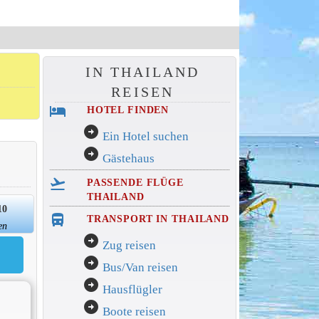
IN THAILAND
REISEN
hotel
HOTEL FINDEN
arrow_circle_right
Ein Hotel suchen
arrow_circle_right
Gästehaus
flight_takeoff
PASSENDE FLÜGE
THAILAND
10
directions_bus_filled
TRANSPORT IN THAILAND
en
arrow_circle_right
Zug reisen
arrow_circle_right
Bus/Van reisen
arrow_circle_right
Hausflügler
arrow_circle_right
Boote reisen