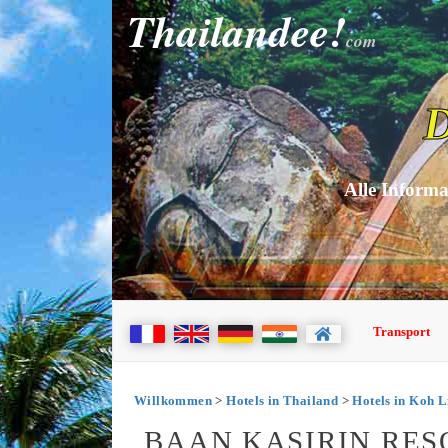
Thailandee!
com
D
Alle Informa
Transport
Willkommen
>
Hotels in Thailand
>
Hotels in Koh L
BAAN KASIRIN RESO