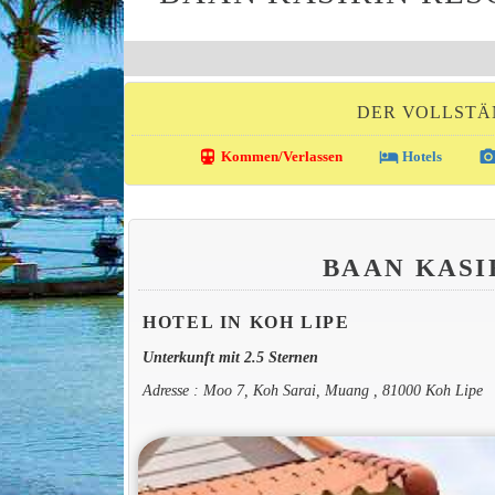
DER VOLLSTÄ
directions_transit
local_hotel
photo_came
Kommen/Verlassen
Hotels
BAAN KASI
HOTEL IN KOH LIPE
Unterkunft mit 2.5 Sternen
Adresse : Moo 7, Koh Sarai, Muang , 81000 Koh Lipe