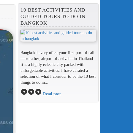
10 BEST ACTIVITIES AND
GUIDED TOURS TO DO IN
BANGKOK
Bangkok is very often your first port of call
—or rather, airport of arrival—in Thailand.
It is a highly eclectic city packed with
unforgettable activities. I have curated a
selection of what I consider to be the 10 best
things to do in...
arrow_circle_right
arrow_circle_right
arrow_circle_right
Read post