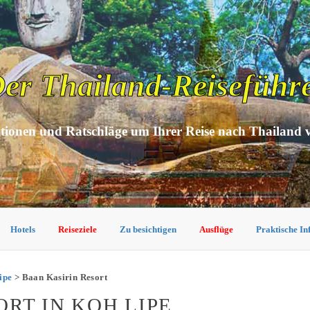
er Thailand-Reiseführ
tionen und Ratschläge um Ihrer Reise nach Thailand 
Hotels
Reiseziele
Zu besichtigen
Ausflüge
Praktische I
ipe
> Baan Kasirin Resort
RT IN KOH LIPE