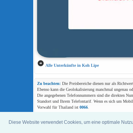
arrow_circle_right
Alle Unterkünfte in Koh Lipe
Zu beachten:
Die Preisbereiche dienen nur als Richtwer
Ebenso kann die Geolokalisierung manchmal ungenau ode
Die angegebenen Telefonnummern sind die direkten Numme
Standort und Ihrem Telefontarif. Wenn es sich um Mob
Vorwahl für Thailand ist
0066
.
Diese Website verwendet Cookies, um eine optimale Nutz