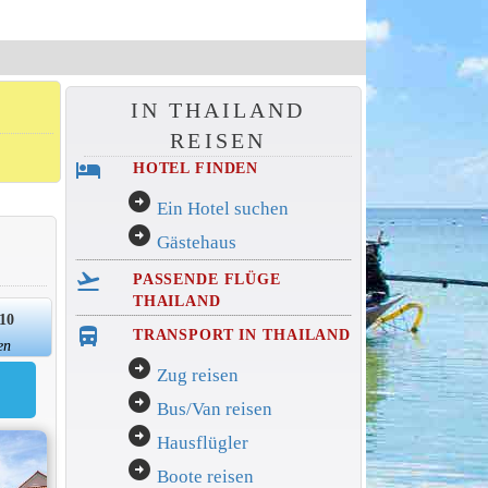
IN THAILAND
REISEN
hotel
HOTEL FINDEN
arrow_circle_right
Ein Hotel suchen
arrow_circle_right
Gästehaus
flight_takeoff
PASSENDE FLÜGE
THAILAND
/10
directions_bus_filled
TRANSPORT IN THAILAND
en
arrow_circle_right
Zug reisen
arrow_circle_right
Bus/Van reisen
arrow_circle_right
Hausflügler
arrow_circle_right
Boote reisen