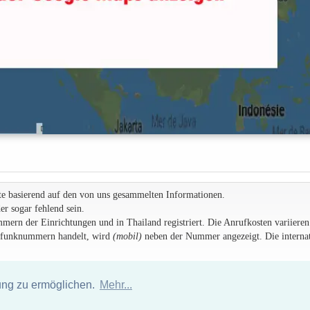
te basierend auf den von uns gesammelten Informationen.
r sogar fehlend sein.
rn der Einrichtungen und in Thailand registriert. Die Anrufkosten variieren
ilfunknummern handelt, wird
(mobil)
neben der Nummer angezeigt. Die internat
ung zu ermöglichen.
Mehr...
Hotelverzeichnis Thailand
|
Gehe nach Thailand
|
Um
|
Sitemap
Website © Thailandee.com - 2026