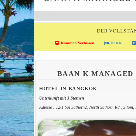
DER VOLLSTÄ
directions_transit
local_hotel
photo_came
Kommen/Verlassen
Hotels
BAAN K MANAGED 
HOTEL IN BANGKOK
Unterkunft mit 3 Sternen
Adresse : 12/1 Soi Sathorn2, North Sathorn Rd., Silom