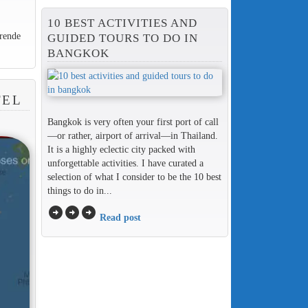
10 BEST ACTIVITIES AND
rende
GUIDED TOURS TO DO IN
BANGKOK
TEL
Bangkok is very often your first port of call
—or rather, airport of arrival—in Thailand.
It is a highly eclectic city packed with
unforgettable activities. I have curated a
selection of what I consider to be the 10 best
things to do in...
arrow_circle_right
arrow_circle_right
arrow_circle_right
Read post