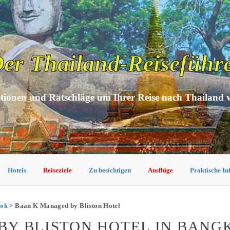
er Thailand-Reiseführ
tionen und Ratschläge um Ihrer Reise nach Thailand 
Hotels
Reiseziele
Zu besichtigen
Ausflüge
Praktische I
kok
> Baan K Managed by Bliston Hotel
BY BLISTON HOTEL IN BANG