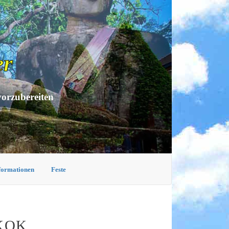
er
vorzubereiten
nformationen
Feste
KOK