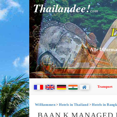
Thailandee!
com
D
Alle Informa
Transport
Willkommen
>
Hotels in Thailand
>
Hotels in Bang
BAAN K MANAGED 