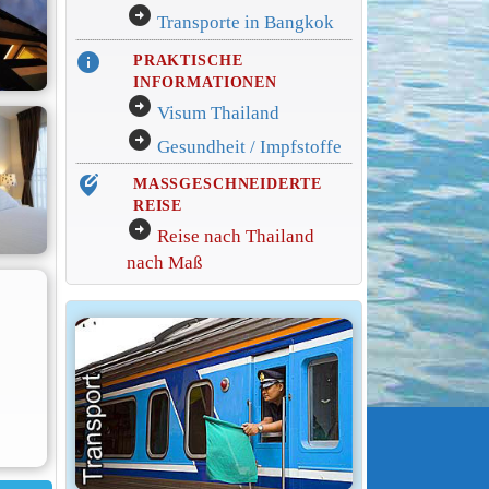
arrow_circle_right
Transporte in Bangkok
info
PRAKTISCHE
INFORMATIONEN
arrow_circle_right
Visum Thailand
arrow_circle_right
Gesundheit / Impfstoffe
edit_location_alt
MASSGESCHNEIDERTE
REISE
arrow_circle_right
Reise nach Thailand
nach Maß