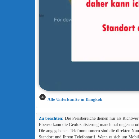
arrow_circle_right
Alle Unterkünfte in Bangkok
Zu beachten:
Die Preisbereiche dienen nur als Richtwer
Ebenso kann die Geolokalisierung manchmal ungenau ode
Die angegebenen Telefonnummern sind die direkten Numme
Standort und Ihrem Telefontarif. Wenn es sich um Mob