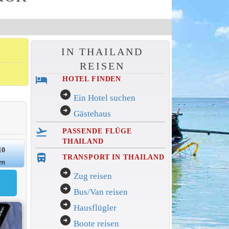
IN THAILAND
REISEN
hotel
HOTEL FINDEN
arrow_circle_right
Ein Hotel suchen
arrow_circle_right
Gästehaus
flight_takeoff
PASSENDE FLÜGE
THAILAND
10
directions_bus_filled
TRANSPORT IN THAILAND
en
arrow_circle_right
Zug reisen
arrow_circle_right
Bus/Van reisen
arrow_circle_right
Hausflügler
arrow_circle_right
Boote reisen