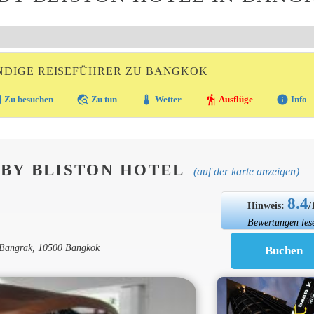
NDIGE REISEFÜHRER ZU BANGKOK
ra
travel_explore
thermostat
hiking
info
Zu besuchen
Zu tun
Wetter
Ausflüge
Info
BY BLISTON HOTEL
(auf der karte anzeigen)
8.4
Hinweis:
/
Bewertungen les
, Bangrak, 10500 Bangkok