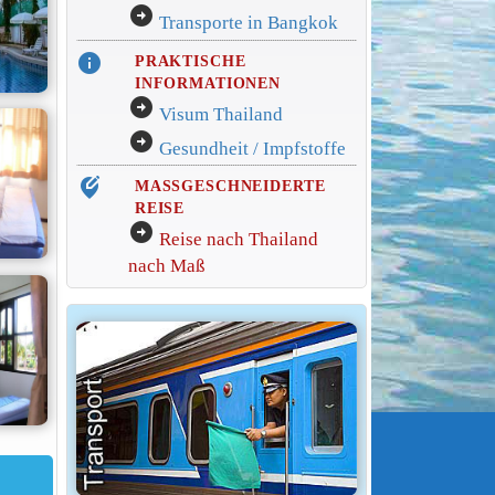
arrow_circle_right
Transporte in Bangkok
info
PRAKTISCHE
INFORMATIONEN
arrow_circle_right
Visum Thailand
arrow_circle_right
Gesundheit / Impfstoffe
edit_location_alt
MASSGESCHNEIDERTE
REISE
arrow_circle_right
Reise nach Thailand
nach Maß