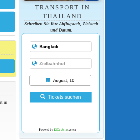
TRANSPORT IN
THAILAND
Schreiben Sie Ihre Abflugstadt, Zielstadt
und Datum.
August, 10
Tickets suchen
t in
Powered by
12Go Asia
system