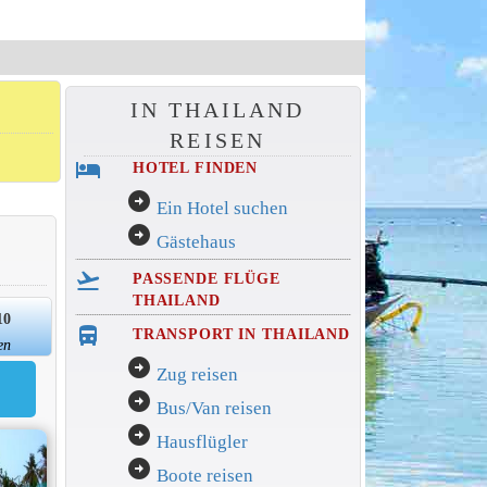
IN THAILAND
REISEN
hotel
HOTEL FINDEN
arrow_circle_right
Ein Hotel suchen
arrow_circle_right
Gästehaus
flight_takeoff
PASSENDE FLÜGE
THAILAND
10
directions_bus_filled
TRANSPORT IN THAILAND
en
arrow_circle_right
Zug reisen
arrow_circle_right
Bus/Van reisen
arrow_circle_right
Hausflügler
arrow_circle_right
Boote reisen