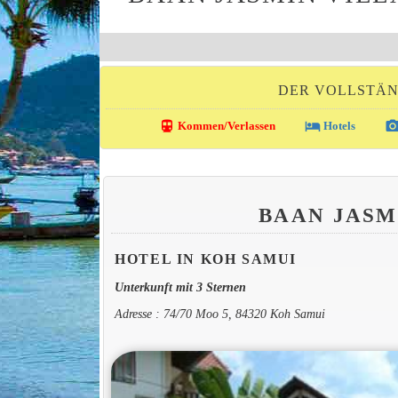
DER VOLLSTÄN
directions_transit
local_hotel
photo_came
Kommen/Verlassen
Hotels
BAAN JASM
HOTEL IN KOH SAMUI
Unterkunft mit 3 Sternen
Adresse : 74/70 Moo 5, 84320 Koh Samui