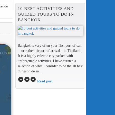
rende
10 BEST ACTIVITIES AND
GUIDED TOURS TO DO IN
BANGKOK
Bangkok is very often your first port of call
—or rather, airport of arrival—in Thailand.
It is a highly eclectic city packed with
unforgettable activities. I have curated a
selection of what I consider to be the 10 best
things to do in...
arrow_circle_right
arrow_circle_right
arrow_circle_right
Read post