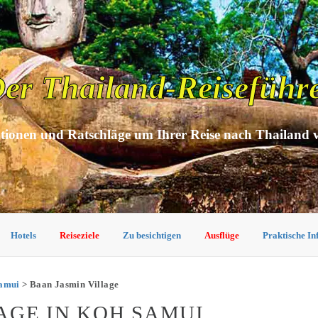
er Thailand-Reiseführ
tionen und Ratschläge um Ihrer Reise nach Thailand 
Hotels
Reiseziele
Zu besichtigen
Ausflüge
Praktische I
Samui
> Baan Jasmin Village
AGE IN KOH SAMUI