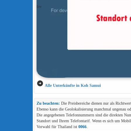
arrow_circle_right
Alle Unterkünfte in Koh Samui
Zu beachten:
Die Preisbereiche dienen nur als Richtwer
Ebenso kann die Geolokalisierung manchmal ungenau ode
Die angegebenen Telefonnummern sind die direkten Numme
Standort und Ihrem Telefontarif. Wenn es sich um Mob
Vorwahl für Thailand ist
0066
.