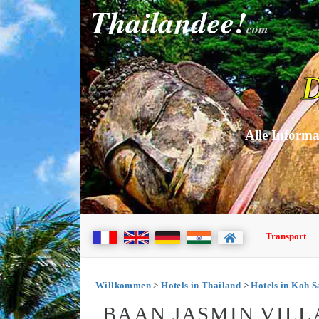
Thailandee!
com
D
Alle Informa
Transport
Willkommen
>
Hotels in Thailand
>
Hotels in Koh 
BAAN JASMIN VILL