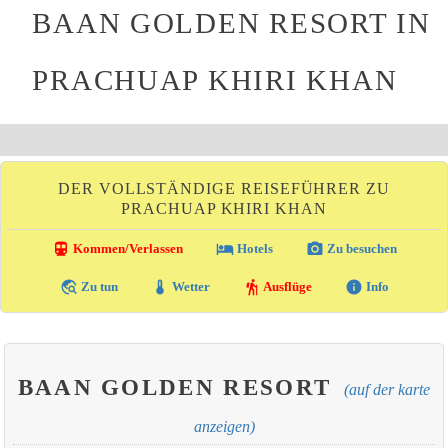
BAAN GOLDEN RESORT IN
PRACHUAP KHIRI KHAN
DER VOLLSTÄNDIGE REISEFÜHRER ZU
PRACHUAP KHIRI KHAN
directions_transit
local_hotel
photo_camera
Kommen/Verlassen
Hotels
Zu besuchen
travel_explore
thermostat
hiking
info
Zu tun
Wetter
Ausflüge
Info
BAAN GOLDEN RESORT
(auf der karte
anzeigen)