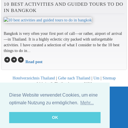
10 BEST ACTIVITIES AND GUIDED TOURS TO DO
IN BANGKOK
Bangkok is very often your first port of call—or rather, airport of arrival
—in Thailand. It is a highly eclectic city packed with unforgettable
activities. I have curated a selection of what I consider to be the 10 best
things to do in...
arrow_circle_right
arrow_circle_right
arrow_circle_right
Read post
Hotelverzeichnis Thailand
|
Gehe nach Thailand
|
Um
|
Sitemap
Website © Thailandee.com - 2026
Diese Website verwendet Cookies, um eine
optimale Nutzung zu ermöglichen.
Mehr...
OK