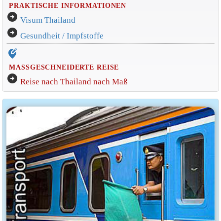
PRAKTISCHE INFORMATIONEN
arrow_circle_right
Visum Thailand
arrow_circle_right
Gesundheit / Impfstoffe
edit_location_alt
MASSGESCHNEIDERTE REISE
arrow_circle_right
Reise nach Thailand nach Maß