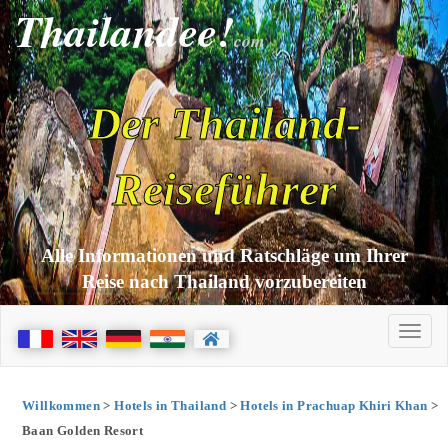
Thailandee!
com
Der Thailand-
Reiseführer
Alle Informationen und Ratschläge um Ihrer
Reise nach Thailand vorzubereiten
Willkommen
>
Hotels in Thailand
>
Hotels in Prachuap Khiri Khan
>
Baan Golden Resort