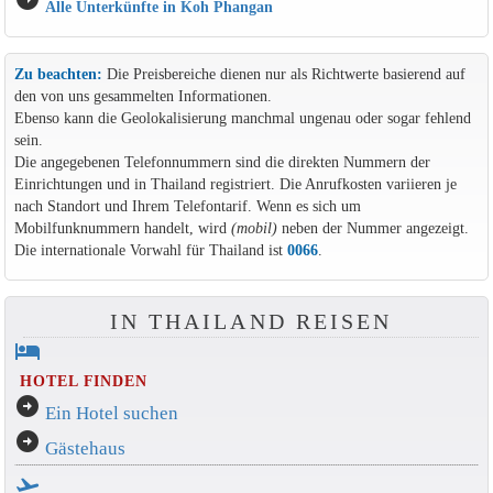
Alle Unterkünfte in Koh Phangan
Zu beachten:
Die Preisbereiche dienen nur als Richtwerte basierend auf
den von uns gesammelten Informationen.
Ebenso kann die Geolokalisierung manchmal ungenau oder sogar fehlend
sein.
Die angegebenen Telefonnummern sind die direkten Nummern der
Einrichtungen und in Thailand registriert. Die Anrufkosten variieren je
nach Standort und Ihrem Telefontarif. Wenn es sich um
Mobilfunknummern handelt, wird
(mobil)
neben der Nummer angezeigt.
Die internationale Vorwahl für Thailand ist
0066
.
IN THAILAND REISEN
hotel
HOTEL FINDEN
arrow_circle_right
Ein Hotel suchen
arrow_circle_right
Gästehaus
flight_takeoff