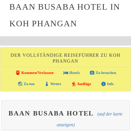
BAAN BUSABA HOTEL IN
KOH PHANGAN
DER VOLLSTÄNDIGE REISEFÜHRER ZU KOH
PHANGAN
directions_transit
local_hotel
photo_camera
Kommen/Verlassen
Hotels
Zu besuchen
travel_explore
thermostat
hiking
info
Zu tun
Wetter
Ausflüge
Info
BAAN BUSABA HOTEL
(auf der karte
anzeigen)