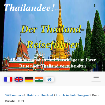
Thailandee!
com
Der Thailand-
Reiseführer
Alle Informationen und Ratschläge um Ihrer
Reise nach Thailand vorzubereiten
Willkommen
>
Hotels in Thailand
>
Hotels in Koh Phangan
> Baan
Busaba Hotel