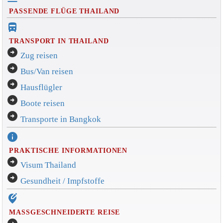
PASSENDE FLÜGE THAILAND
directions_bus_filled
TRANSPORT IN THAILAND
arrow_circle_right
Zug reisen
arrow_circle_right
Bus/Van reisen
arrow_circle_right
Hausflügler
arrow_circle_right
Boote reisen
arrow_circle_right
Transporte in Bangkok
info
PRAKTISCHE INFORMATIONEN
arrow_circle_right
Visum Thailand
arrow_circle_right
Gesundheit / Impfstoffe
edit_location_alt
MASSGESCHNEIDERTE REISE