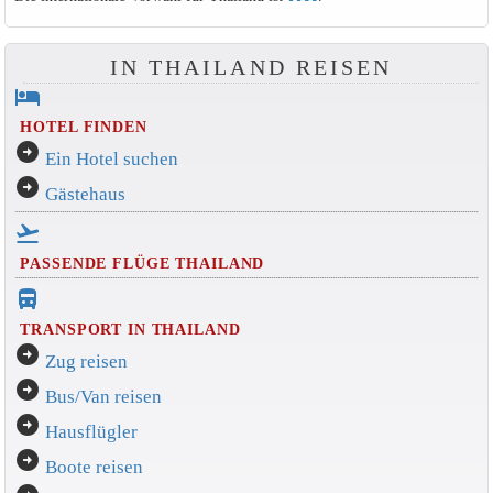
IN THAILAND REISEN
hotel
HOTEL FINDEN
arrow_circle_right
Ein Hotel suchen
arrow_circle_right
Gästehaus
flight_takeoff
PASSENDE FLÜGE THAILAND
directions_bus_filled
TRANSPORT IN THAILAND
arrow_circle_right
Zug reisen
arrow_circle_right
Bus/Van reisen
arrow_circle_right
Hausflügler
arrow_circle_right
Boote reisen