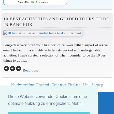
Powered by
12Go Asia
system
10 BEST ACTIVITIES AND GUIDED TOURS TO DO
IN BANGKOK
Bangkok is very often your first port of call—or rather, airport of arrival
—in Thailand. It is a highly eclectic city packed with unforgettable
activities. I have curated a selection of what I consider to be the 10 best
things to do in...
arrow_circle_right
arrow_circle_right
arrow_circle_right
Read post
Hotelverzeichnis Thailand
|
Gehe nach Thailand
|
Um
|
Sitemap
Website © Thailandee.com - 2026
Diese Website verwendet Cookies, um eine
optimale Nutzung zu ermöglichen.
Mehr...