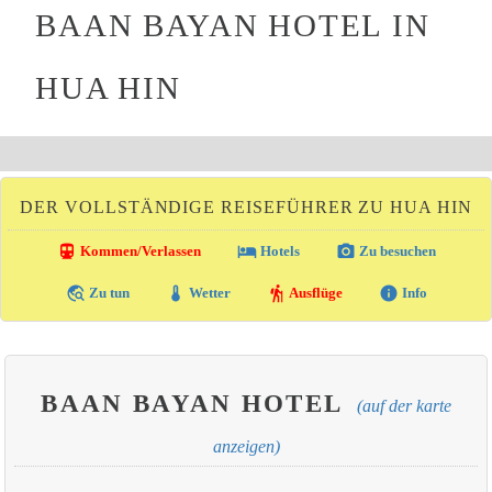
BAAN BAYAN HOTEL IN
HUA HIN
DER VOLLSTÄNDIGE REISEFÜHRER ZU HUA HIN
directions_transit
local_hotel
photo_camera
Kommen/Verlassen
Hotels
Zu besuchen
travel_explore
thermostat
hiking
info
Zu tun
Wetter
Ausflüge
Info
BAAN BAYAN HOTEL
(auf der karte
anzeigen)