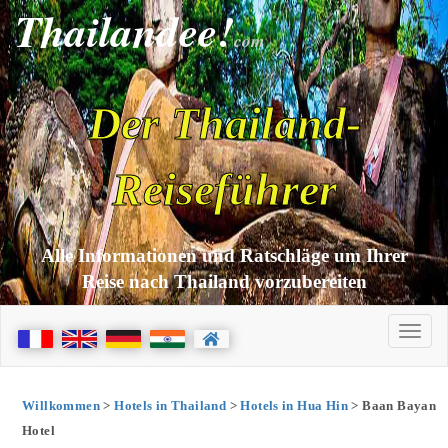
Thailandee!
com
Der Thailand-
Reiseführer
Alle Informationen und Ratschläge um Ihrer
Reise nach Thailand vorzubereiten
Willkommen
>
Hotels in Thailand
>
Hotels in Hua Hin
> Baan Bayan
Hotel