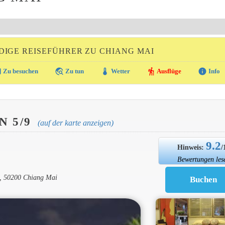
IGE REISEFÜHRER ZU CHIANG MAI
ra
travel_explore
thermostat
hiking
info
Zu besuchen
Zu tun
Wetter
Ausflüge
Info
N 5/9
(auf der karte anzeigen)
9.2
Hinweis:
/
Bewertungen les
, 50200 Chiang Mai