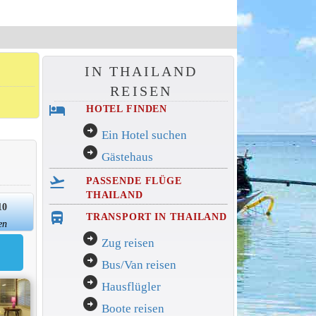
IN THAILAND
REISEN
hotel
HOTEL FINDEN
arrow_circle_right
Ein Hotel suchen
arrow_circle_right
Gästehaus
flight_takeoff
PASSENDE FLÜGE
THAILAND
10
directions_bus_filled
TRANSPORT IN THAILAND
en
arrow_circle_right
Zug reisen
arrow_circle_right
Bus/Van reisen
arrow_circle_right
Hausflügler
arrow_circle_right
Boote reisen