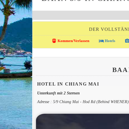
DER VOLLSTÄND
directions_transit
local_hotel
photo_came
Kommen/Verlassen
Hotels
BAA
HOTEL IN CHIANG MAI
Unterkunft mit 2 Sternen
Adresse : 5/9 Chiang Mai - Hod Rd (Behind WHENER)