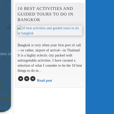
10 BEST ACTIVITIES AND
GUIDED TOURS TO DO IN
BANGKOK
Bangkok is very often your first port of call
—or rather, airport of arrival—in Thailand.
It is a highly eclectic city packed with
unforgettable activities. I have curated a
selection of what I consider to be the 10 best
things to do in...
arrow_circle_right
arrow_circle_right
arrow_circle_right
Read post