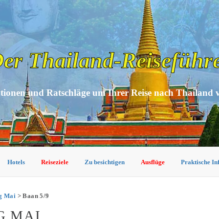
er Thailand-Reiseführ
tionen und Ratschläge um Ihrer Reise nach Thailand 
Hotels
Reiseziele
Zu besichtigen
Ausflüge
Praktische I
ng Mai
> Baan 5/9
G MAI