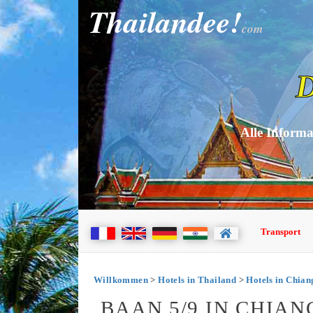
Thailandee!
com
D
Alle Informa
Transport
Willkommen
>
Hotels in Thailand
>
Hotels in Chia
BAAN 5/9 IN CHIAN