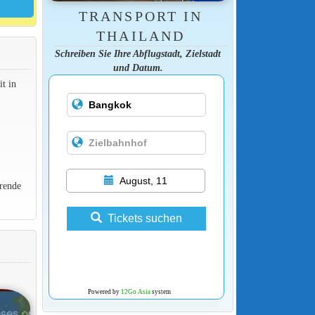
TRANSPORT IN
THAILAND
Schreiben Sie Ihre Abflugstadt, Zielstadt
und Datum.
t in
August, 11
rende
Tickets suchen
Powered by
12Go Asia
system