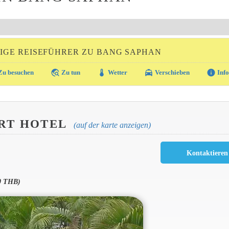
IGE REISEFÜHRER ZU BANG SAPHAN
travel_explore
thermostat
local_taxi
info
u besuchen
Zu tun
Wetter
Verschieben
Info
ORT HOTEL
(auf der karte anzeigen)
00 THB)