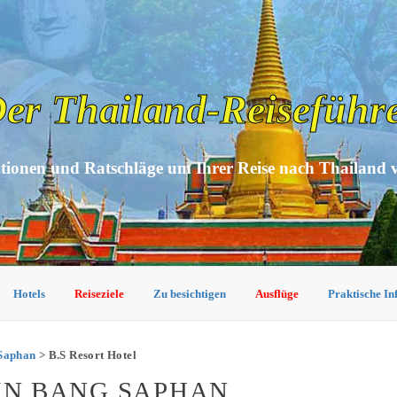
er Thailand-Reiseführ
tionen und Ratschläge um Ihrer Reise nach Thailand 
Hotels
Reiseziele
Zu besichtigen
Ausflüge
Praktische I
 Saphan
> B.S Resort Hotel
 IN BANG SAPHAN