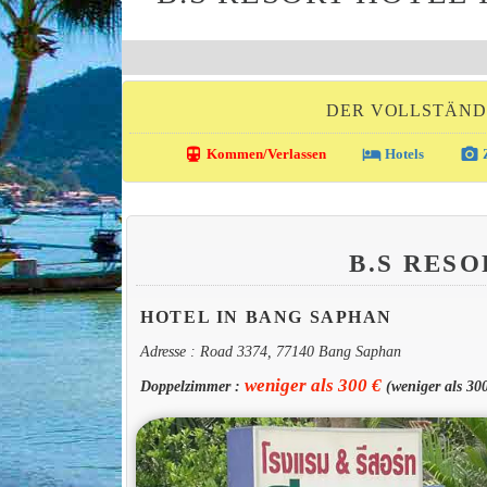
DER VOLLSTÄND
directions_transit
local_hotel
photo_camera
Kommen/Verlassen
Hotels
Z
B.S RES
HOTEL IN BANG SAPHAN
Adresse : Road 3374, 77140 Bang Saphan
weniger als 300 €
Doppelzimmer :
(weniger als 3