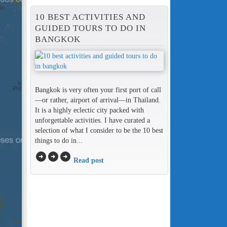
10 BEST ACTIVITIES AND
GUIDED TOURS TO DO IN
BANGKOK
Bangkok is very often your first port of call
—or rather, airport of arrival—in Thailand.
It is a highly eclectic city packed with
unforgettable activities. I have curated a
selection of what I consider to be the 10 best
things to do in...
arrow_circle_right
arrow_circle_right
arrow_circle_right
Read post