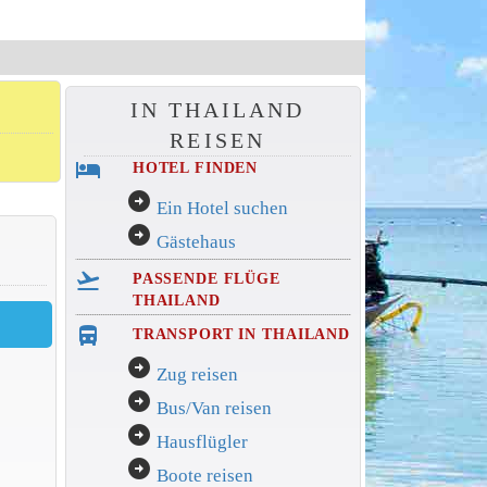
IN THAILAND
REISEN
hotel
HOTEL FINDEN
arrow_circle_right
Ein Hotel suchen
arrow_circle_right
Gästehaus
flight_takeoff
PASSENDE FLÜGE
THAILAND
directions_bus_filled
TRANSPORT IN THAILAND
arrow_circle_right
Zug reisen
arrow_circle_right
Bus/Van reisen
arrow_circle_right
Hausflügler
arrow_circle_right
Boote reisen