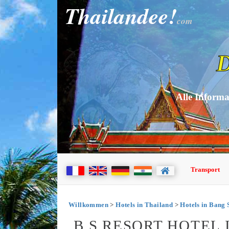
Thailandee!
com
D
Alle Informa
Transport
Willkommen
>
Hotels in Thailand
>
Hotels in Bang
B.S RESORT HOTEL