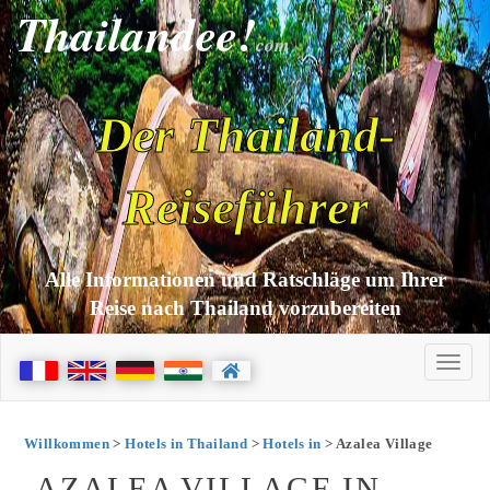
Thailandee!
com
Der Thailand-
Reiseführer
Alle Informationen und Ratschläge um Ihrer
Reise nach Thailand vorzubereiten
Willkommen
>
Hotels in Thailand
>
Hotels in
> Azalea Village
AZALEA VILLAGE IN