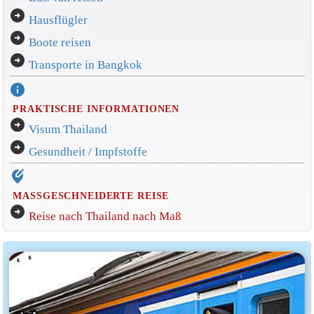
arrow_circle_right
Hausflügler
arrow_circle_right
Boote reisen
arrow_circle_right
Transporte in Bangkok
info
PRAKTISCHE INFORMATIONEN
arrow_circle_right
Visum Thailand
arrow_circle_right
Gesundheit / Impfstoffe
edit_location_alt
MASSGESCHNEIDERTE REISE
arrow_circle_right
Reise nach Thailand nach Maß