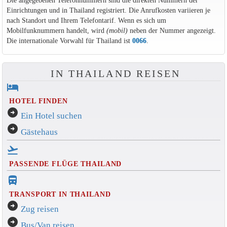
Die angegebenen Telefonnummern sind die direkten Nummern der
Einrichtungen und in Thailand registriert. Die Anrufkosten variieren je
nach Standort und Ihrem Telefontarif. Wenn es sich um
Mobilfunknummern handelt, wird
(mobil)
neben der Nummer angezeigt.
Die internationale Vorwahl für Thailand ist
0066
.
IN THAILAND REISEN
hotel
HOTEL FINDEN
arrow_circle_right
Ein Hotel suchen
arrow_circle_right
Gästehaus
flight_takeoff
PASSENDE FLÜGE THAILAND
directions_bus_filled
TRANSPORT IN THAILAND
arrow_circle_right
Zug reisen
arrow_circle_right
Bus/Van reisen