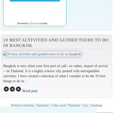
Powered by
12Go Asia
system
10 BEST ACTIVITIES AND GUIDED TOURS TO DO
IN BANGKOK
Bangkok is very often your first port of call—or rather, airport of arrival
—in Thailand. It is a highly eclectic city packed with unforgettable
activities. I have curated a selection of what I consider to be the 10 best
things to do in...
arrow_circle_right
arrow_circle_right
arrow_circle_right
Read post
Hotelverzeichnis Thailand
|
Gehe nach Thailand
|
Um
|
Sitemap
Website © Thailandee.com - 2026