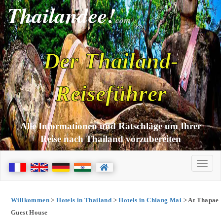
Thailandee!
com
Der Thailand-
Reiseführer
Alle Informationen und Ratschläge um Ihrer
Reise nach Thailand vorzubereiten
Willkommen
>
Hotels in Thailand
>
Hotels in Chiang Mai
> At Thapae
Guest House