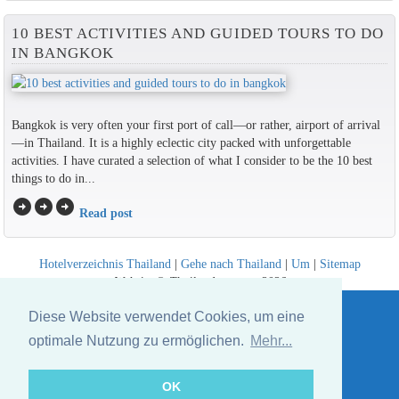
10 BEST ACTIVITIES AND GUIDED TOURS TO DO
IN BANGKOK
Bangkok is very often your first port of call—or rather, airport of arrival
—in Thailand. It is a highly eclectic city packed with unforgettable
activities. I have curated a selection of what I consider to be the 10 best
things to do in...
arrow_circle_right
arrow_circle_right
arrow_circle_right
Read post
Hotelverzeichnis Thailand
|
Gehe nach Thailand
|
Um
|
Sitemap
Website © Thailandee.com - 2026
Diese Website verwendet Cookies, um eine
optimale Nutzung zu ermöglichen.
Mehr...
OK