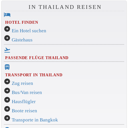
IN THAILAND REISEN
hotel
HOTEL FINDEN
arrow_circle_right
Ein Hotel suchen
arrow_circle_right
Gästehaus
flight_takeoff
PASSENDE FLÜGE THAILAND
directions_bus_filled
TRANSPORT IN THAILAND
arrow_circle_right
Zug reisen
arrow_circle_right
Bus/Van reisen
arrow_circle_right
Hausflügler
arrow_circle_right
Boote reisen
arrow_circle_right
Transporte in Bangkok