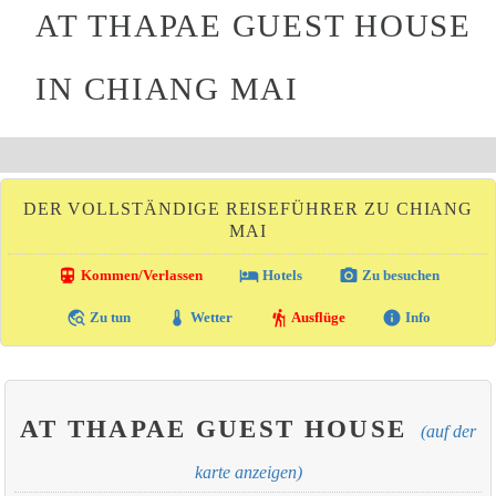
AT THAPAE GUEST HOUSE
IN CHIANG MAI
DER VOLLSTÄNDIGE REISEFÜHRER ZU CHIANG
MAI
directions_transit
local_hotel
photo_camera
Kommen/Verlassen
Hotels
Zu besuchen
travel_explore
thermostat
hiking
info
Zu tun
Wetter
Ausflüge
Info
AT THAPAE GUEST HOUSE
(auf der
karte anzeigen)