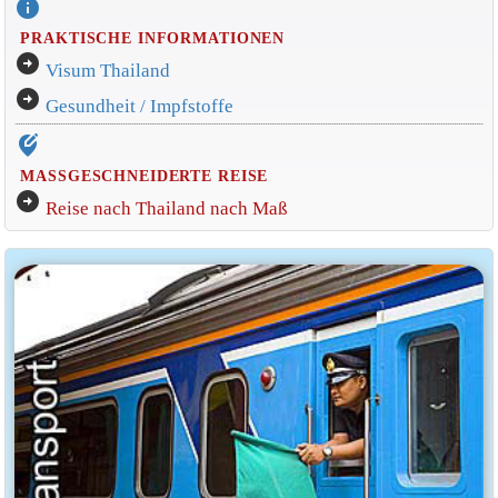
info
PRAKTISCHE INFORMATIONEN
arrow_circle_right
Visum Thailand
arrow_circle_right
Gesundheit / Impfstoffe
edit_location_alt
MASSGESCHNEIDERTE REISE
arrow_circle_right
Reise nach Thailand nach Maß