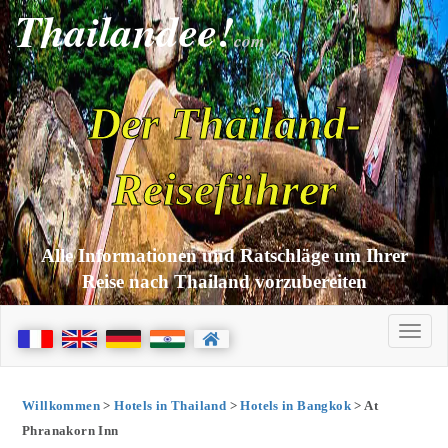
Thailandee!
com
Der Thailand-
Reiseführer
Alle Informationen und Ratschläge um Ihrer
Reise nach Thailand vorzubereiten
Willkommen
>
Hotels in Thailand
>
Hotels in Bangkok
> At
Phranakorn Inn