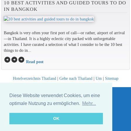
10 BEST ACTIVITIES AND GUIDED TOURS TO DO
IN BANGKOK
Bangkok is very often your first port of call—or rather, airport of arrival
—in Thailand. It is a highly eclectic city packed with unforgettable
activities. I have curated a selection of what I consider to be the 10 best
things to do in...
arrow_circle_right
arrow_circle_right
arrow_circle_right
Read post
Hotelverzeichnis Thailand
|
Gehe nach Thailand
|
Um
|
Sitemap
Website © Thailandee.com - 2026
Diese Website verwendet Cookies, um eine
optimale Nutzung zu ermöglichen.
Mehr...
OK