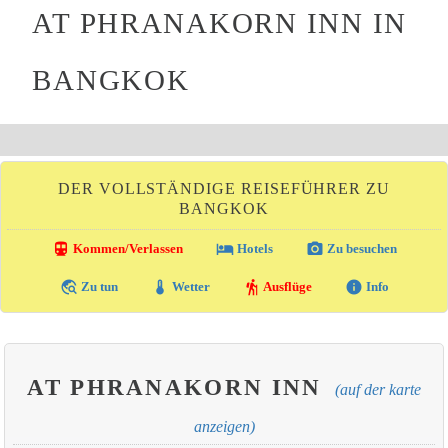
AT PHRANAKORN INN IN
BANGKOK
DER VOLLSTÄNDIGE REISEFÜHRER ZU
BANGKOK
directions_transit
local_hotel
photo_camera
Kommen/Verlassen
Hotels
Zu besuchen
travel_explore
thermostat
hiking
info
Zu tun
Wetter
Ausflüge
Info
AT PHRANAKORN INN
(auf der karte
anzeigen)