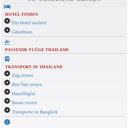
hotel
HOTEL FINDEN
arrow_circle_right
Ein Hotel suchen
arrow_circle_right
Gästehaus
flight_takeoff
PASSENDE FLÜGE THAILAND
directions_bus_filled
TRANSPORT IN THAILAND
arrow_circle_right
Zug reisen
arrow_circle_right
Bus/Van reisen
arrow_circle_right
Hausflügler
arrow_circle_right
Boote reisen
arrow_circle_right
Transporte in Bangkok
info