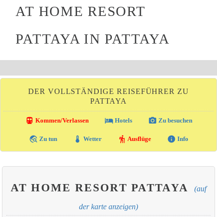
AT HOME RESORT
PATTAYA IN PATTAYA
DER VOLLSTÄNDIGE REISEFÜHRER ZU
PATTAYA
directions_transit
local_hotel
photo_camera
Kommen/Verlassen
Hotels
Zu besuchen
travel_explore
thermostat
hiking
info
Zu tun
Wetter
Ausflüge
Info
AT HOME RESORT PATTAYA
(auf
der karte anzeigen)