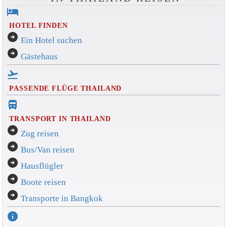
hotel
HOTEL FINDEN
arrow_circle_right
Ein Hotel suchen
arrow_circle_right
Gästehaus
flight_takeoff
PASSENDE FLÜGE THAILAND
directions_bus_filled
TRANSPORT IN THAILAND
arrow_circle_right
Zug reisen
arrow_circle_right
Bus/Van reisen
arrow_circle_right
Hausflügler
arrow_circle_right
Boote reisen
arrow_circle_right
Transporte in Bangkok
info