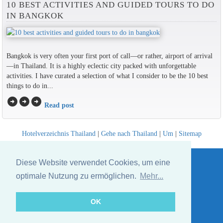
10 BEST ACTIVITIES AND GUIDED TOURS TO DO
IN BANGKOK
Bangkok is very often your first port of call—or rather, airport of arrival
—in Thailand. It is a highly eclectic city packed with unforgettable
activities. I have curated a selection of what I consider to be the 10 best
things to do in...
arrow_circle_right
arrow_circle_right
arrow_circle_right
Read post
Hotelverzeichnis Thailand
|
Gehe nach Thailand
|
Um
|
Sitemap
Website © Thailandee.com - 2026
Diese Website verwendet Cookies, um eine
optimale Nutzung zu ermöglichen.
Mehr...
OK