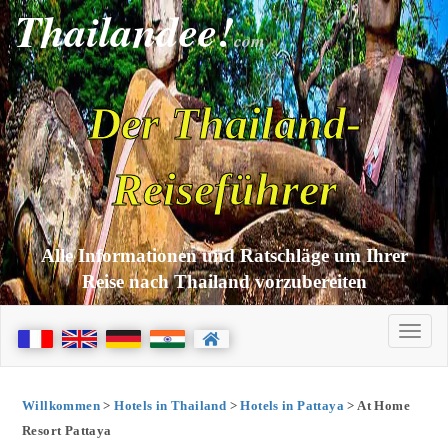
Thailandee!
com
Der Thailand-
Reiseführer
Alle Informationen und Ratschläge um Ihrer
Reise nach Thailand vorzubereiten
Willkommen
>
Hotels in Thailand
>
Hotels in Pattaya
> At Home
Resort Pattaya