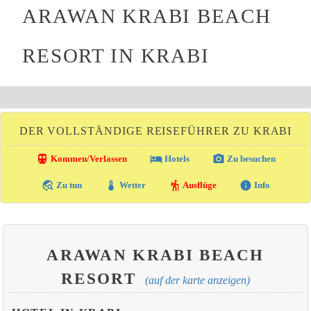
ARAWAN KRABI BEACH
RESORT IN KRABI
DER VOLLSTÄNDIGE REISEFÜHRER ZU KRABI
directions_transit
local_hotel
photo_camera
Kommen/Verlassen
Hotels
Zu besuchen
travel_explore
thermostat
hiking
info
Zu tun
Wetter
Ausflüge
Info
ARAWAN KRABI BEACH
RESORT
(auf der karte anzeigen)