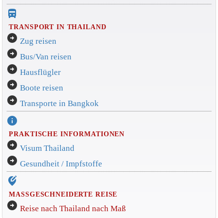
directions_bus_filled
TRANSPORT IN THAILAND
arrow_circle_right
Zug reisen
arrow_circle_right
Bus/Van reisen
arrow_circle_right
Hausflügler
arrow_circle_right
Boote reisen
arrow_circle_right
Transporte in Bangkok
info
PRAKTISCHE INFORMATIONEN
arrow_circle_right
Visum Thailand
arrow_circle_right
Gesundheit / Impfstoffe
edit_location_alt
MASSGESCHNEIDERTE REISE
arrow_circle_right
Reise nach Thailand nach Maß