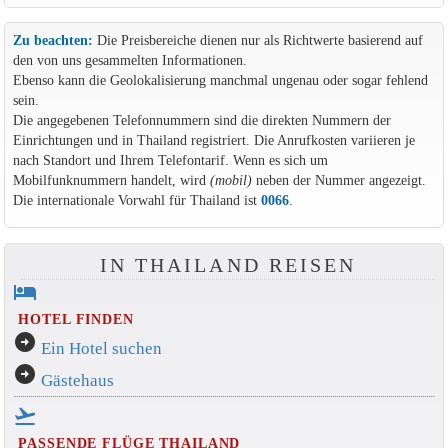
Zu beachten:
Die Preisbereiche dienen nur als Richtwerte basierend auf
den von uns gesammelten Informationen.
Ebenso kann die Geolokalisierung manchmal ungenau oder sogar fehlend
sein.
Die angegebenen Telefonnummern sind die direkten Nummern der
Einrichtungen und in Thailand registriert. Die Anrufkosten variieren je
nach Standort und Ihrem Telefontarif. Wenn es sich um
Mobilfunknummern handelt, wird
(mobil)
neben der Nummer angezeigt.
Die internationale Vorwahl für Thailand ist
0066
.
IN THAILAND REISEN
hotel
HOTEL FINDEN
arrow_circle_right
Ein Hotel suchen
arrow_circle_right
Gästehaus
flight_takeoff
PASSENDE FLÜGE THAILAND