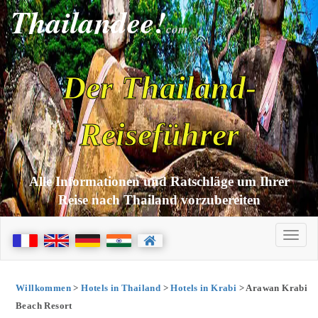
Thailandee!
com
Der Thailand-
Reiseführer
Alle Informationen und Ratschläge um Ihrer
Reise nach Thailand vorzubereiten
Willkommen
>
Hotels in Thailand
>
Hotels in Krabi
> Arawan Krabi
Beach Resort