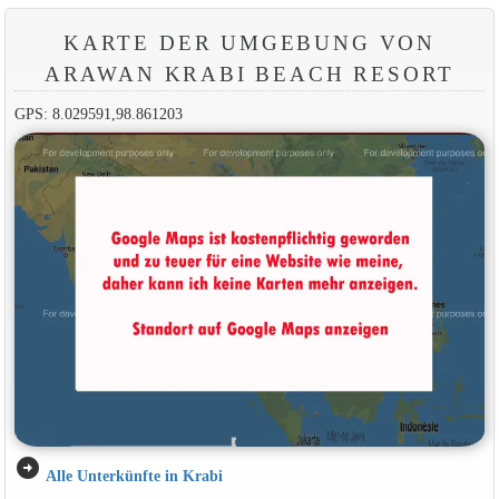
KARTE DER UMGEBUNG VON
ARAWAN KRABI BEACH RESORT
GPS: 8.029591,98.861203
arrow_circle_right
Alle Unterkünfte in Krabi