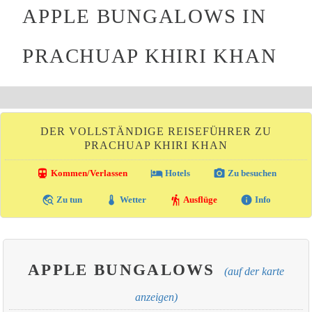
APPLE BUNGALOWS IN
PRACHUAP KHIRI KHAN
DER VOLLSTÄNDIGE REISEFÜHRER ZU
PRACHUAP KHIRI KHAN
directions_transit
local_hotel
photo_camera
Kommen/Verlassen
Hotels
Zu besuchen
travel_explore
thermostat
hiking
info
Zu tun
Wetter
Ausflüge
Info
APPLE BUNGALOWS
(auf der karte
anzeigen)