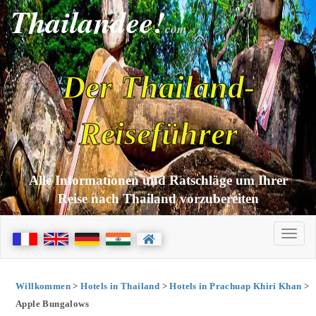
Thailandee!
com
Der Thailand-
Reiseführer
Alle Informationen und Ratschläge um Ihrer
Reise nach Thailand vorzubereiten
Willkommen
>
Hotels in Thailand
>
Hotels in Prachuap Khiri Khan
>
Apple Bungalows