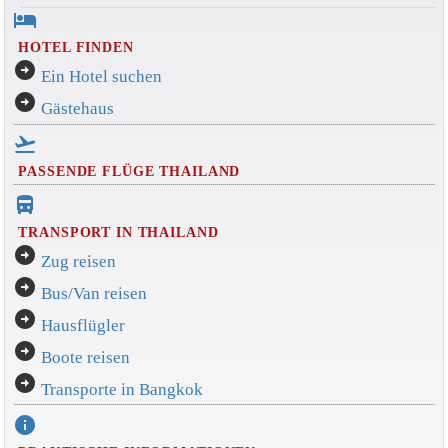
hotel
HOTEL FINDEN
arrow_circle_right
Ein Hotel suchen
arrow_circle_right
Gästehaus
flight_takeoff
PASSENDE FLÜGE THAILAND
directions_bus_filled
TRANSPORT IN THAILAND
arrow_circle_right
Zug reisen
arrow_circle_right
Bus/Van reisen
arrow_circle_right
Hausflügler
arrow_circle_right
Boote reisen
arrow_circle_right
Transporte in Bangkok
info