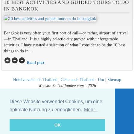
10 BEST ACTIVITIES AND GUIDED TOURS TO DO
IN BANGKOK
Bangkok is very often your first port of call—or rather, airport of arrival
—in Thailand. It is a highly eclectic city packed with unforgettable
activities. I have curated a selection of what I consider to be the 10 best
things to do in...
arrow_circle_right
arrow_circle_right
arrow_circle_right
Read post
Hotelverzeichnis Thailand
|
Gehe nach Thailand
|
Um
|
Sitemap
Website © Thailandee.com - 2026
Diese Website verwendet Cookies, um eine
optimale Nutzung zu ermöglichen.
Mehr...
OK