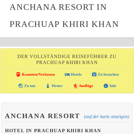
ANCHANA RESORT IN
PRACHUAP KHIRI KHAN
DER VOLLSTÄNDIGE REISEFÜHRER ZU
PRACHUAP KHIRI KHAN
directions_transit
local_hotel
photo_camera
Kommen/Verlassen
Hotels
Zu besuchen
travel_explore
thermostat
hiking
info
Zu tun
Wetter
Ausflüge
Info
ANCHANA RESORT
(auf der karte anzeigen)
HOTEL IN PRACHUAP KHIRI KHAN