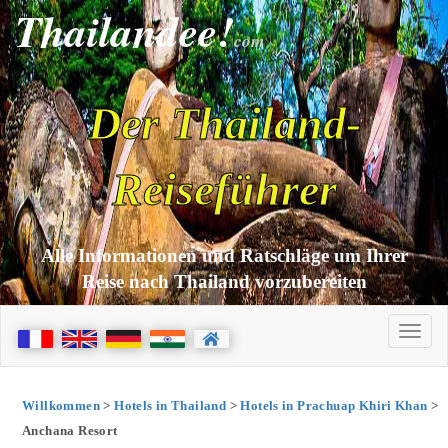
Thailandee!
com
Der Thailand-
Reiseführer
Alle Informationen und Ratschläge um Ihrer
Reise nach Thailand vorzubereiten
Willkommen
>
Hotels in Thailand
>
Hotels in Prachuap Khiri Khan
>
Anchana Resort