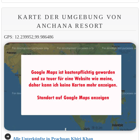
KARTE DER UMGEBUNG VON
ANCHANA RESORT
GPS: 12.239952,99.986486
arrow_circle_right
Alle Unterkünfte in Prachuap Khiri Khan