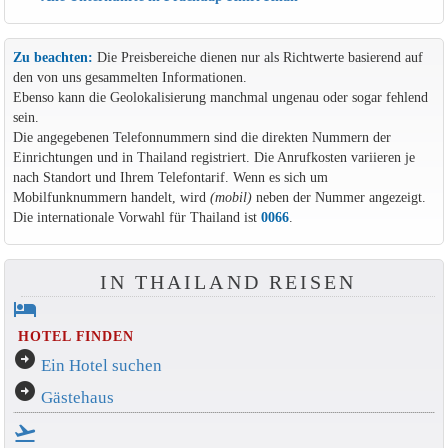
Zu beachten:
Die Preisbereiche dienen nur als Richtwerte basierend auf
den von uns gesammelten Informationen.
Ebenso kann die Geolokalisierung manchmal ungenau oder sogar fehlend
sein.
Die angegebenen Telefonnummern sind die direkten Nummern der
Einrichtungen und in Thailand registriert. Die Anrufkosten variieren je
nach Standort und Ihrem Telefontarif. Wenn es sich um
Mobilfunknummern handelt, wird
(mobil)
neben der Nummer angezeigt.
Die internationale Vorwahl für Thailand ist
0066
.
IN THAILAND REISEN
hotel
HOTEL FINDEN
arrow_circle_right
Ein Hotel suchen
arrow_circle_right
Gästehaus
flight_takeoff