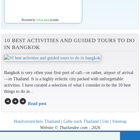
Powered by
12Go Asia
system
10 BEST ACTIVITIES AND GUIDED TOURS TO DO
IN BANGKOK
Bangkok is very often your first port of call—or rather, airport of arrival
—in Thailand. It is a highly eclectic city packed with unforgettable
activities. I have curated a selection of what I consider to be the 10 best
things to do in...
arrow_circle_right
arrow_circle_right
arrow_circle_right
Read post
Hotelverzeichnis Thailand
|
Gehe nach Thailand
|
Um
|
Sitemap
Website © Thailandee.com - 2026