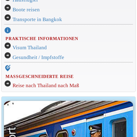
arrow_circle_right
Boote reisen
arrow_circle_right
Transporte in Bangkok
info
PRAKTISCHE INFORMATIONEN
arrow_circle_right
Visum Thailand
arrow_circle_right
Gesundheit / Impfstoffe
edit_location_alt
MASSGESCHNEIDERTE REISE
arrow_circle_right
Reise nach Thailand nach Maß