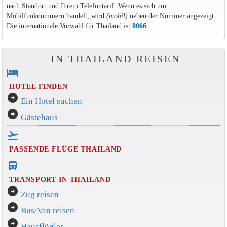
nach Standort und Ihrem Telefontarif. Wenn es sich um
Mobilfunknummern handelt, wird
(mobil)
neben der Nummer angezeigt.
Die internationale Vorwahl für Thailand ist
0066
.
IN THAILAND REISEN
hotel
HOTEL FINDEN
arrow_circle_right
Ein Hotel suchen
arrow_circle_right
Gästehaus
flight_takeoff
PASSENDE FLÜGE THAILAND
directions_bus_filled
TRANSPORT IN THAILAND
arrow_circle_right
Zug reisen
arrow_circle_right
Bus/Van reisen
arrow_circle_right
Hausflügler