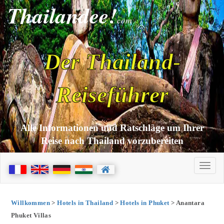
Thailandee!
com
Der Thailand-
Reiseführer
Alle Informationen und Ratschläge um Ihrer
Reise nach Thailand vorzubereiten
Willkommen
>
Hotels in Thailand
>
Hotels in Phuket
> Anantara
Phuket Villas