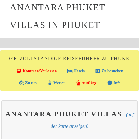
ANANTARA PHUKET
VILLAS IN PHUKET
DER VOLLSTÄNDIGE REISEFÜHRER ZU PHUKET
directions_transit
local_hotel
photo_camera
Kommen/Verlassen
Hotels
Zu besuchen
travel_explore
thermostat
hiking
info
Zu tun
Wetter
Ausflüge
Info
ANANTARA PHUKET VILLAS
(auf
der karte anzeigen)