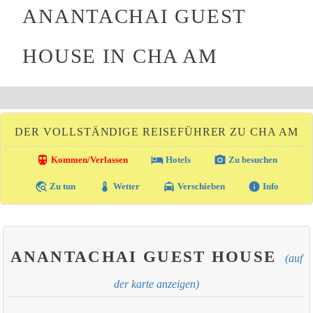
ANANTACHAI GUEST
HOUSE IN CHA AM
DER VOLLSTÄNDIGE REISEFÜHRER ZU CHA AM
directions_transit
local_hotel
photo_camera
Kommen/Verlassen
Hotels
Zu besuchen
travel_explore
thermostat
local_taxi
info
Zu tun
Wetter
Verschieben
Info
ANANTACHAI GUEST HOUSE
(auf
der karte anzeigen)