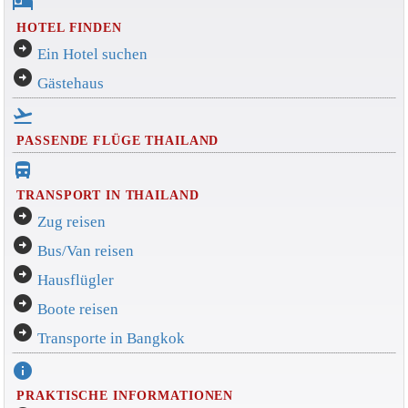
hotel
HOTEL FINDEN
arrow_circle_right
Ein Hotel suchen
arrow_circle_right
Gästehaus
flight_takeoff
PASSENDE FLÜGE THAILAND
directions_bus_filled
TRANSPORT IN THAILAND
arrow_circle_right
Zug reisen
arrow_circle_right
Bus/Van reisen
arrow_circle_right
Hausflügler
arrow_circle_right
Boote reisen
arrow_circle_right
Transporte in Bangkok
info
PRAKTISCHE INFORMATIONEN