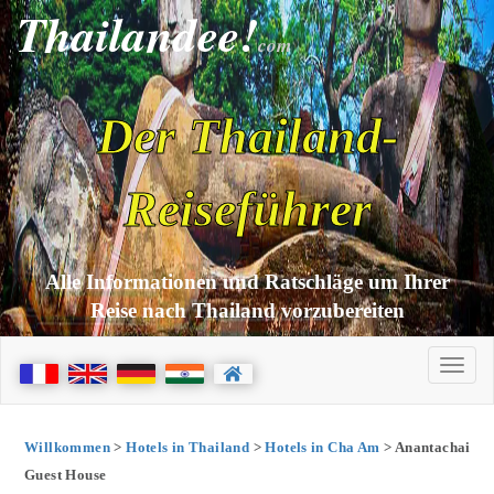
Thailandee!
com
Der Thailand-
Reiseführer
Alle Informationen und Ratschläge um Ihrer
Reise nach Thailand vorzubereiten
Willkommen
>
Hotels in Thailand
>
Hotels in Cha Am
> Anantachai
Guest House