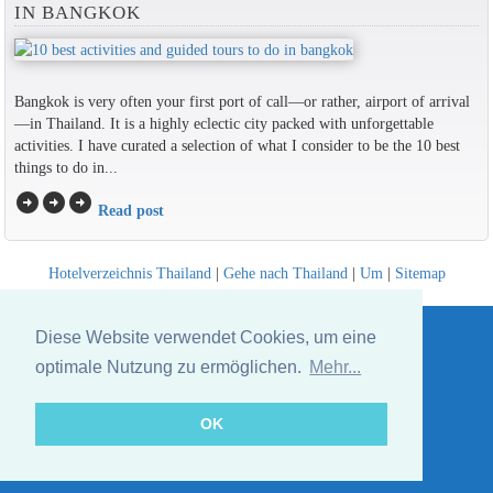
IN BANGKOK
Bangkok is very often your first port of call—or rather, airport of arrival
—in Thailand. It is a highly eclectic city packed with unforgettable
activities. I have curated a selection of what I consider to be the 10 best
things to do in...
arrow_circle_right
arrow_circle_right
arrow_circle_right
Read post
Hotelverzeichnis Thailand
|
Gehe nach Thailand
|
Um
|
Sitemap
Website © Thailandee.com - 2026
Diese Website verwendet Cookies, um eine
optimale Nutzung zu ermöglichen.
Mehr...
OK