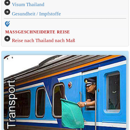
arrow_circle_right
Visum Thailand
arrow_circle_right
Gesundheit / Impfstoffe
edit_location_alt
MASSGESCHNEIDERTE REISE
arrow_circle_right
Reise nach Thailand nach Maß