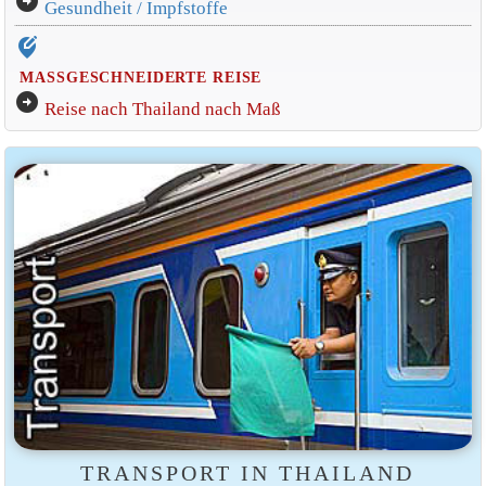
arrow_circle_right
Gesundheit / Impfstoffe
edit_location_alt
MASSGESCHNEIDERTE REISE
arrow_circle_right
Reise nach Thailand nach Maß
TRANSPORT IN THAILAND