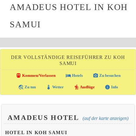
AMADEUS HOTEL IN KOH
SAMUI
DER VOLLSTÄNDIGE REISEFÜHRER ZU KOH
SAMUI
directions_transit
local_hotel
photo_camera
Kommen/Verlassen
Hotels
Zu besuchen
travel_explore
thermostat
hiking
info
Zu tun
Wetter
Ausflüge
Info
AMADEUS HOTEL
(auf der karte anzeigen)
HOTEL IN KOH SAMUI