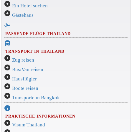
arrow_circle_right
Ein Hotel suchen
arrow_circle_right
Gästehaus
flight_takeoff
PASSENDE FLÜGE THAILAND
directions_bus_filled
TRANSPORT IN THAILAND
arrow_circle_right
Zug reisen
arrow_circle_right
Bus/Van reisen
arrow_circle_right
Hausflügler
arrow_circle_right
Boote reisen
arrow_circle_right
Transporte in Bangkok
info
PRAKTISCHE INFORMATIONEN
arrow_circle_right
Visum Thailand