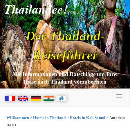
Thailandee!
com
Der Thailand-
Reiseführer
Alle Informationen und Ratschläge um Ihrer
Reise nach Thailand vorzubereiten
Willkommen
>
Hotels in Thailand
>
Hotels in Koh Samui
> Amadeus
Hotel