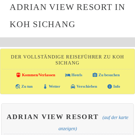
ADRIAN VIEW RESORT IN
KOH SICHANG
DER VOLLSTÄNDIGE REISEFÜHRER ZU KOH
SICHANG
directions_transit
local_hotel
photo_camera
Kommen/Verlassen
Hotels
Zu besuchen
travel_explore
thermostat
local_taxi
info
Zu tun
Wetter
Verschieben
Info
ADRIAN VIEW RESORT
(auf der karte
anzeigen)