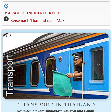
edit_location_alt
MASSGESCHNEIDERTE REISE
arrow_circle_right
Reise nach Thailand nach Maß
TRANSPORT IN THAILAND
Schreiben Sie Ihre Abflugstadt, Zielstadt und Datum.