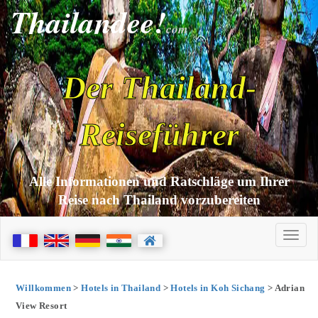
Thailandee!
com
Der Thailand-
Reiseführer
Alle Informationen und Ratschläge um Ihrer
Reise nach Thailand vorzubereiten
Willkommen
>
Hotels in Thailand
>
Hotels in Koh Sichang
> Adrian
View Resort