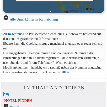
arrow_circle_right
Alle Unterkünfte in Koh Sichang
Zu beachten:
Die Preisbereiche dienen nur als Richtwerte basierend auf
den von uns gesammelten Informationen.
Ebenso kann die Geolokalisierung manchmal ungenau oder sogar fehlend
sein.
Die angegebenen Telefonnummern sind die direkten Nummern der
Einrichtungen und in Thailand registriert. Die Anrufkosten variieren je
nach Standort und Ihrem Telefontarif. Wenn es sich um
Mobilfunknummern handelt, wird
(mobil)
neben der Nummer angezeigt.
Die internationale Vorwahl für Thailand ist
0066
.
IN THAILAND REISEN
hotel
HOTEL FINDEN
arrow_circle_right