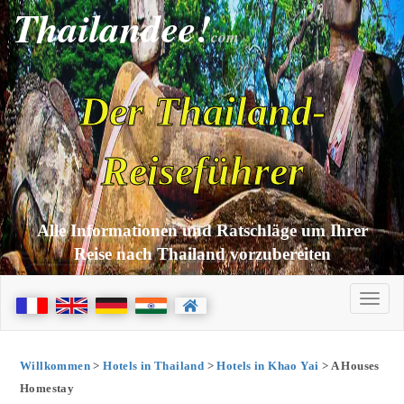
Thailandee!
com
Der Thailand-
Reiseführer
Alle Informationen und Ratschläge um Ihrer
Reise nach Thailand vorzubereiten
Willkommen
>
Hotels in Thailand
>
Hotels in Khao Yai
> A Houses
Homestay