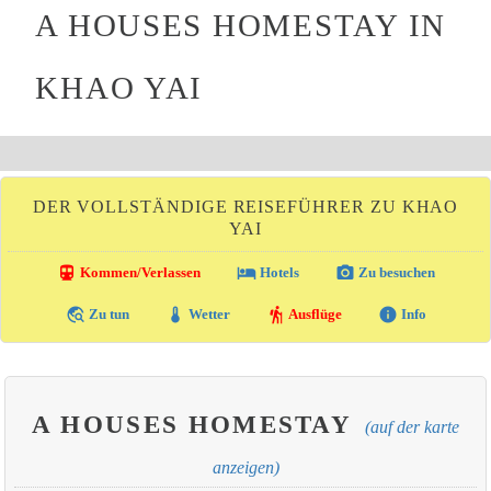
A HOUSES HOMESTAY IN
KHAO YAI
DER VOLLSTÄNDIGE REISEFÜHRER ZU KHAO
YAI
directions_transit
local_hotel
photo_camera
Kommen/Verlassen
Hotels
Zu besuchen
travel_explore
thermostat
hiking
info
Zu tun
Wetter
Ausflüge
Info
A HOUSES HOMESTAY
(auf der karte
anzeigen)