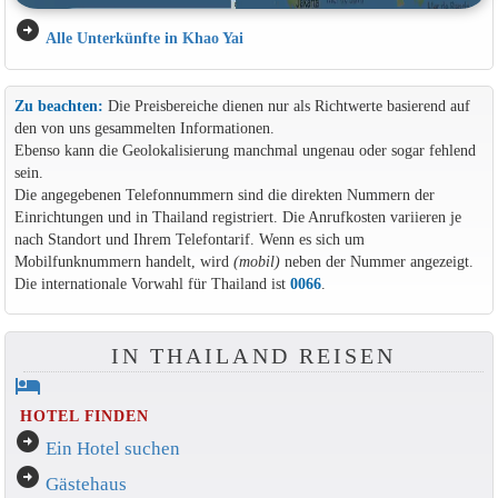
arrow_circle_right
Alle Unterkünfte in Khao Yai
Zu beachten:
Die Preisbereiche dienen nur als Richtwerte basierend auf
den von uns gesammelten Informationen.
Ebenso kann die Geolokalisierung manchmal ungenau oder sogar fehlend
sein.
Die angegebenen Telefonnummern sind die direkten Nummern der
Einrichtungen und in Thailand registriert. Die Anrufkosten variieren je
nach Standort und Ihrem Telefontarif. Wenn es sich um
Mobilfunknummern handelt, wird
(mobil)
neben der Nummer angezeigt.
Die internationale Vorwahl für Thailand ist
0066
.
IN THAILAND REISEN
hotel
HOTEL FINDEN
arrow_circle_right
Ein Hotel suchen
arrow_circle_right
Gästehaus