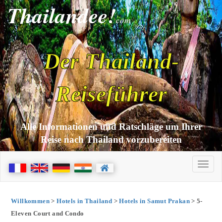
Thailandee!
com
Der Thailand-
Reiseführer
Alle Informationen und Ratschläge um Ihrer
Reise nach Thailand vorzubereiten
Willkommen
>
Hotels in Thailand
>
Hotels in Samut Prakan
> 5-
Eleven Court and Condo