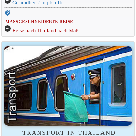
arrow_circle_right
Gesundheit / Impfstoffe
edit_location_alt
MASSGESCHNEIDERTE REISE
arrow_circle_right
Reise nach Thailand nach Maß
TRANSPORT IN THAILAND