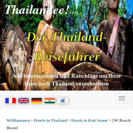
Thailandee!
com
Der Thailand-
Reiseführer
Alle Informationen und Ratschläge um Ihrer
Reise nach Thailand vorzubereiten
Willkommen
>
Hotels in Thailand
>
Hotels in Koh Samui
> 2W Beach
Hostel