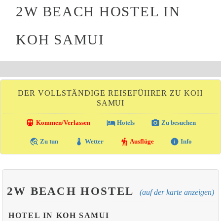
2W BEACH HOSTEL IN
KOH SAMUI
DER VOLLSTÄNDIGE REISEFÜHRER ZU KOH
SAMUI
directions_transit
local_hotel
photo_camera
Kommen/Verlassen
Hotels
Zu besuchen
travel_explore
thermostat
hiking
info
Zu tun
Wetter
Ausflüge
Info
2W BEACH HOSTEL
(auf der karte anzeigen)
HOTEL IN KOH SAMUI