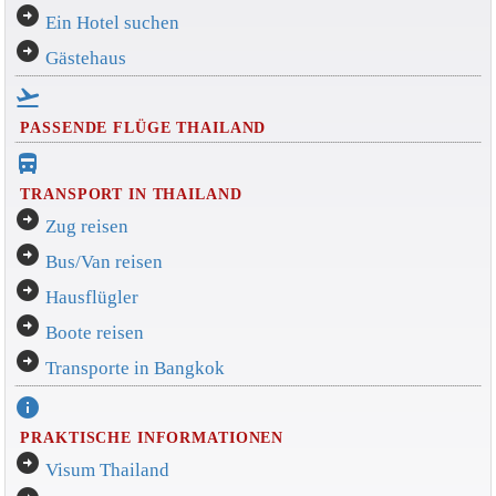
arrow_circle_right
Ein Hotel suchen
arrow_circle_right
Gästehaus
flight_takeoff
PASSENDE FLÜGE THAILAND
directions_bus_filled
TRANSPORT IN THAILAND
arrow_circle_right
Zug reisen
arrow_circle_right
Bus/Van reisen
arrow_circle_right
Hausflügler
arrow_circle_right
Boote reisen
arrow_circle_right
Transporte in Bangkok
info
PRAKTISCHE INFORMATIONEN
arrow_circle_right
Visum Thailand