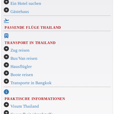
arrow_circle_right
Ein Hotel suchen
arrow_circle_right
Gästehaus
flight_takeoff
PASSENDE FLÜGE THAILAND
directions_bus_filled
TRANSPORT IN THAILAND
arrow_circle_right
Zug reisen
arrow_circle_right
Bus/Van reisen
arrow_circle_right
Hausflügler
arrow_circle_right
Boote reisen
arrow_circle_right
Transporte in Bangkok
info
PRAKTISCHE INFORMATIONEN
arrow_circle_right
Visum Thailand
arrow_circle_right