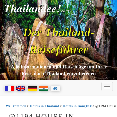
Thailandee!
com
Der Thailand-
Reiseführer
Alle Informationen und Ratschläge um Ihrer
Reise nach Thailand vorzubereiten
Willkommen
>
Hotels in Thailand
>
Hotels in Bangkok
> @1194 House
@1194 HOUSE IN