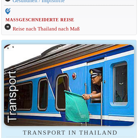
Gesundheit / Impfstoffe
edit_location_alt
MASSGESCHNEIDERTE REISE
arrow_circle_right
Reise nach Thailand nach Maß
TRANSPORT IN THAILAND