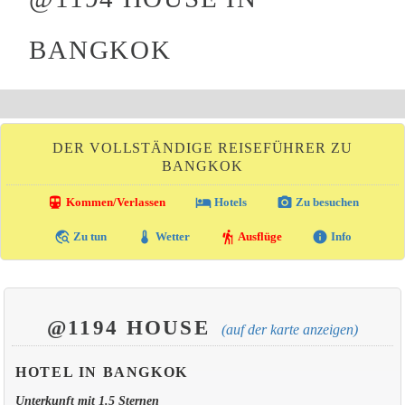
BANGKOK
DER VOLLSTÄNDIGE REISEFÜHRER ZU
BANGKOK
directions_transit
local_hotel
photo_camera
Kommen/Verlassen
Hotels
Zu besuchen
travel_explore
thermostat
hiking
info
Zu tun
Wetter
Ausflüge
Info
@1194 HOUSE
(auf der karte anzeigen)
HOTEL IN BANGKOK
Unterkunft mit 1.5 Sternen