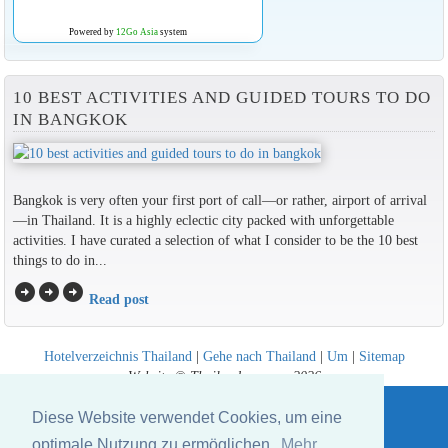
Powered by
12Go Asia
system
10 BEST ACTIVITIES AND GUIDED TOURS TO DO
IN BANGKOK
Bangkok is very often your first port of call—or rather, airport of arrival
—in Thailand. It is a highly eclectic city packed with unforgettable
activities. I have curated a selection of what I consider to be the 10 best
things to do in...
arrow_circle_right
arrow_circle_right
arrow_circle_right
Read post
Hotelverzeichnis Thailand
|
Gehe nach Thailand
|
Um
|
Sitemap
Website © Thailandee.com - 2026
Diese Website verwendet Cookies, um eine
optimale Nutzung zu ermöglichen.
Mehr...