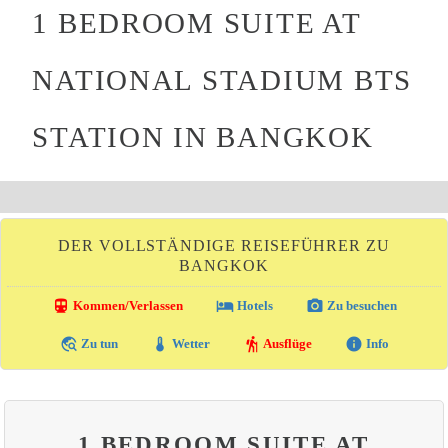
1 BEDROOM SUITE AT
NATIONAL STADIUM BTS
STATION IN BANGKOK
DER VOLLSTÄNDIGE REISEFÜHRER ZU
BANGKOK
directions_transit
local_hotel
photo_camera
Kommen/Verlassen
Hotels
Zu besuchen
travel_explore
thermostat
hiking
info
Zu tun
Wetter
Ausflüge
Info
1 BEDROOM SUITE AT