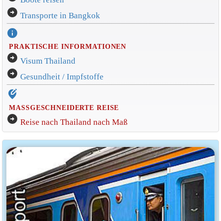
arrow_circle_right
Transporte in Bangkok
info
PRAKTISCHE INFORMATIONEN
arrow_circle_right
Visum Thailand
arrow_circle_right
Gesundheit / Impfstoffe
edit_location_alt
MASSGESCHNEIDERTE REISE
arrow_circle_right
Reise nach Thailand nach Maß