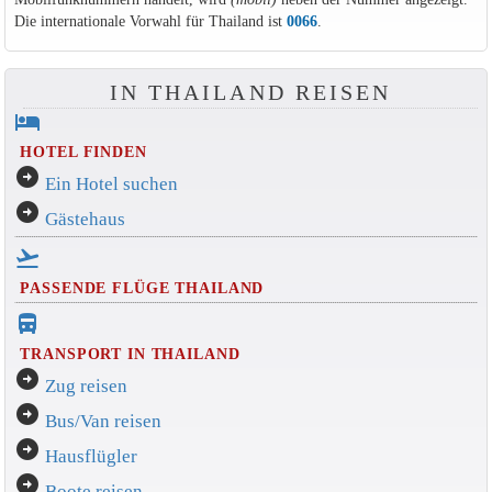
Die internationale Vorwahl für Thailand ist
0066
.
IN THAILAND REISEN
hotel
HOTEL FINDEN
arrow_circle_right
Ein Hotel suchen
arrow_circle_right
Gästehaus
flight_takeoff
PASSENDE FLÜGE THAILAND
directions_bus_filled
TRANSPORT IN THAILAND
arrow_circle_right
Zug reisen
arrow_circle_right
Bus/Van reisen
arrow_circle_right
Hausflügler
arrow_circle_right
Boote reisen