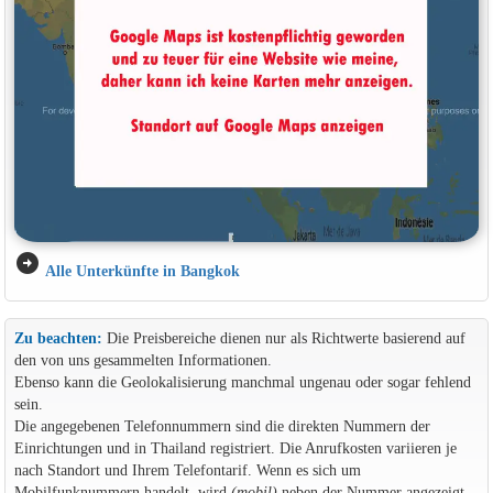
arrow_circle_right
Alle Unterkünfte in Bangkok
Zu beachten:
Die Preisbereiche dienen nur als Richtwerte basierend auf
den von uns gesammelten Informationen.
Ebenso kann die Geolokalisierung manchmal ungenau oder sogar fehlend
sein.
Die angegebenen Telefonnummern sind die direkten Nummern der
Einrichtungen und in Thailand registriert. Die Anrufkosten variieren je
nach Standort und Ihrem Telefontarif. Wenn es sich um
Mobilfunknummern handelt, wird
(mobil)
neben der Nummer angezeigt.