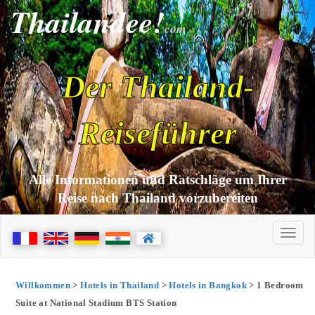
Thailandee!
com
Der Thailand-
Reiseführer
Alle Informationen und Ratschläge um Ihrer
Reise nach Thailand vorzubereiten
Willkommen
>
Hotels in Thailand
>
Hotels in Bangkok
> 1 Bedroom
Suite at National Stadium BTS Station