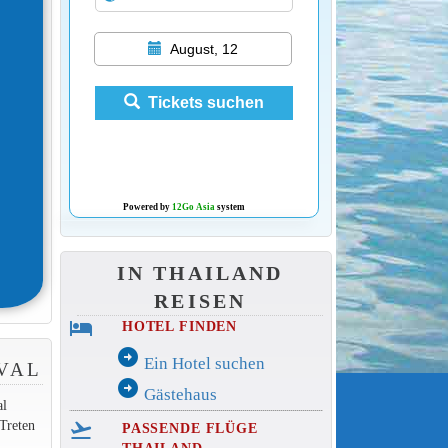
August, 12
Tickets suchen
Powered by
12Go Asia
system
IN THAILAND
REISEN
hotel
HOTEL FINDEN
arrow_circle_right
Ein Hotel suchen
VAL
arrow_circle_right
Gästehaus
al
Treten
flight_takeoff
PASSENDE FLÜGE