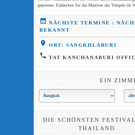
gepriesen. Entdecken Sie das Manöver des Tempels im Wa
calendar_month
NÄCHSTE TERMINE : NÄCH
BEKANNT
location_on
ORT: SANGKHLABURI
phone
TAT KANCHANABURI OFFICE 
EIN ZIMM
DIE SCHÖNSTEN FESTIVAL
THAILAND