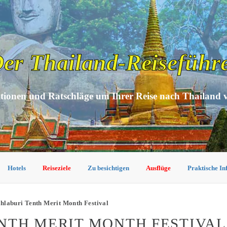
er Thailand-Reiseführ
tionen und Ratschläge um Ihrer Reise nach Thailand 
Hotels
Reiseziele
Zu besichtigen
Ausflüge
Praktische I
hlaburi Tenth Merit Month Festival
TH MERIT MONTH FESTIVAL