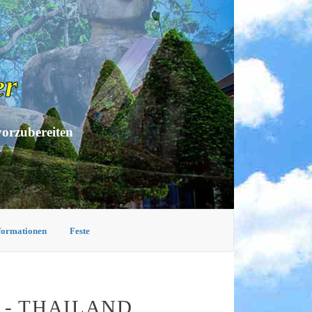
er
vorzubereiten
nformationen
Feste
 - THAILAND