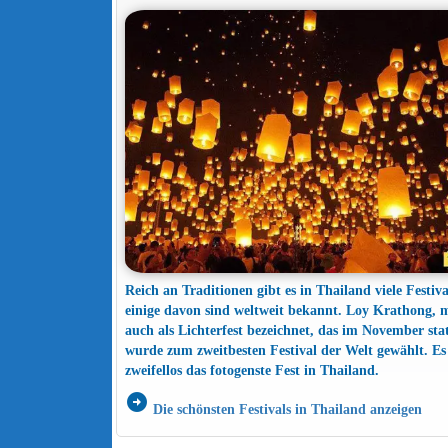
Reich an Traditionen gibt es in Thailand viele Festiva
einige davon sind weltweit bekannt. Loy Krathong,
auch als Lichterfest bezeichnet, das im November stat
wurde zum zweitbesten Festival der Welt gewählt. Es 
zweifellos das fotogenste Fest in Thailand.
arrow_circle_right
Die schönsten Festivals in Thailand anzeigen