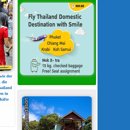
wie der
 die
hailand
en in
häfte