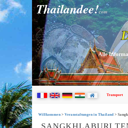
Thailandee!
com
D
Alle Informa
Transport
Willkommen
>
Veranstaltungen in Thailand
> Sangk
SANGKHLABURI TEN