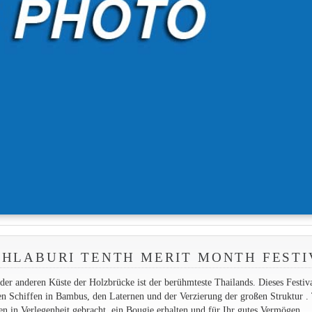
HLABURI TENTH MERIT MONTH FESTI
 anderen Küste der Holzbrücke ist der berühmteste Thailands. Dieses Festiv
en Schiffen in Bambus, den Laternen und der Verzierung der großen Struktur . 
n in Verlegenheit gebracht, ein Bougie erhalten und für Ihr gutes Vermögen