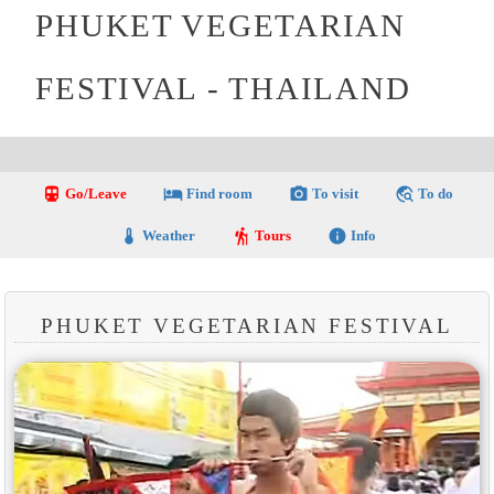
PHUKET VEGETARIAN
FESTIVAL - THAILAND
directions_transit
local_hotel
photo_camera
travel_explore
Go/Leave
Find room
To visit
To do
thermostat
hiking
info
Weather
Tours
Info
PHUKET VEGETARIAN FESTIVAL