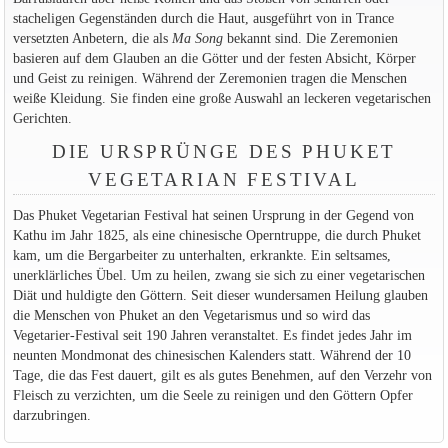
stacheligen Gegenständen durch die Haut, ausgeführt von in Trance
versetzten Anbetern, die als
Ma Song
bekannt sind. Die Zeremonien
basieren auf dem Glauben an die Götter und der festen Absicht, Körper
und Geist zu reinigen. Während der Zeremonien tragen die Menschen
weiße Kleidung. Sie finden eine große Auswahl an leckeren vegetarischen
Gerichten.
DIE URSPRÜNGE DES PHUKET
VEGETARIAN FESTIVAL
Das Phuket Vegetarian Festival hat seinen Ursprung in der Gegend von
Kathu im Jahr 1825, als eine chinesische Operntruppe, die durch Phuket
kam, um die Bergarbeiter zu unterhalten, erkrankte. Ein seltsames,
unerklärliches Übel. Um zu heilen, zwang sie sich zu einer vegetarischen
Diät und huldigte den Göttern. Seit dieser wundersamen Heilung glauben
die Menschen von Phuket an den Vegetarismus und so wird das
Vegetarier-Festival seit 190 Jahren veranstaltet. Es findet jedes Jahr im
neunten Mondmonat des chinesischen Kalenders statt. Während der 10
Tage, die das Fest dauert, gilt es als gutes Benehmen, auf den Verzehr von
Fleisch zu verzichten, um die Seele zu reinigen und den Göttern Opfer
darzubringen.