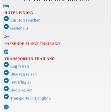
hotel
HOTEL FINDEN
arrow_circle_right
Ein Hotel suchen
arrow_circle_right
Gästehaus
flight_takeoff
PASSENDE FLÜGE THAILAND
directions_bus_filled
TRANSPORT IN THAILAND
arrow_circle_right
Zug reisen
arrow_circle_right
Bus/Van reisen
arrow_circle_right
Hausflügler
arrow_circle_right
Boote reisen
arrow_circle_right
Transporte in Bangkok
info