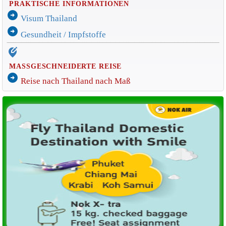
PRAKTISCHE INFORMATIONEN
arrow_circle_right
Visum Thailand
arrow_circle_right
Gesundheit / Impfstoffe
edit_location_alt
MASSGESCHNEIDERTE REISE
arrow_circle_right
Reise nach Thailand nach Maß