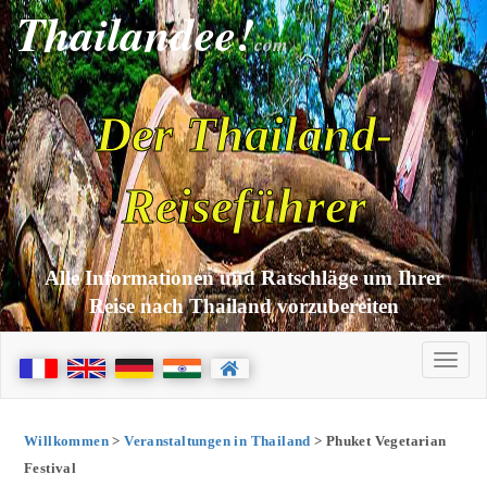
Thailandee!
com
Der Thailand-
Reiseführer
Alle Informationen und Ratschläge um Ihrer
Reise nach Thailand vorzubereiten
Willkommen
>
Veranstaltungen in Thailand
> Phuket Vegetarian
Festival