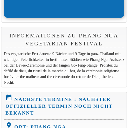
INFORMATIONEN ZU PHANG NGA
VEGETARIAN FESTIVAL
Das vegetarische Fest dauerte 9 Nächte und 9 Tage in ganz Thailand mit
wichtigen Feierlichkeiten in bestimmten Städten wie Phang Nga. Assistenz
bei der Levée-Zeremonie und der langen Go-Teng-Stange. Profitez du
défilé de dieu, du rituel de la marche du feu, de la cérémonie religieuse
for éviter the malheur and the cérémonie du retour de Dieu, the letzte
Nacht.
calendar_month
NÄCHSTE TERMINE : NÄCHSTER
OFFIZIELLER TERMIN NOCH NICHT
BEKANNT
location_on
ORT: PHANG NGA