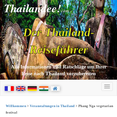
Thailandee!
com
Der Thailand-
Reiseführer
Alle Informationen und Ratschläge um Ihrer
Reise nach Thailand vorzubereiten
Willkommen
>
Veranstaltungen in Thailand
> Phang Nga vegetarian
festival