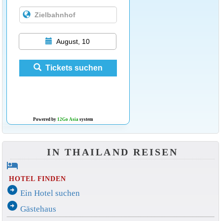
August, 10
Tickets suchen
Powered by
12Go Asia
system
IN THAILAND REISEN
hotel
HOTEL FINDEN
arrow_circle_right
Ein Hotel suchen
arrow_circle_right
Gästehaus