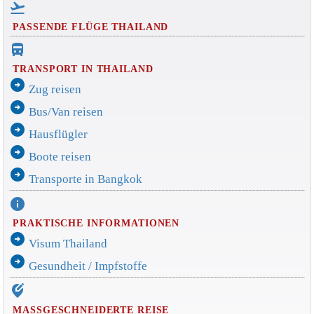
flight_takeoff
PASSENDE FLÜGE THAILAND
directions_bus_filled
TRANSPORT IN THAILAND
arrow_circle_right
Zug reisen
arrow_circle_right
Bus/Van reisen
arrow_circle_right
Hausflügler
arrow_circle_right
Boote reisen
arrow_circle_right
Transporte in Bangkok
info
PRAKTISCHE INFORMATIONEN
arrow_circle_right
Visum Thailand
arrow_circle_right
Gesundheit / Impfstoffe
edit_location_alt
MASSGESCHNEIDERTE REISE