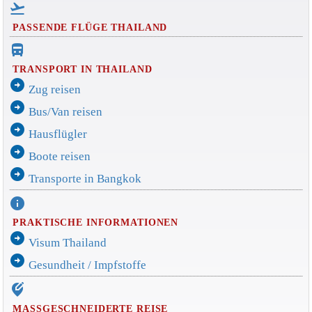
flight_takeoff
PASSENDE FLÜGE THAILAND
directions_bus_filled
TRANSPORT IN THAILAND
arrow_circle_right
Zug reisen
arrow_circle_right
Bus/Van reisen
arrow_circle_right
Hausflügler
arrow_circle_right
Boote reisen
arrow_circle_right
Transporte in Bangkok
info
PRAKTISCHE INFORMATIONEN
arrow_circle_right
Visum Thailand
arrow_circle_right
Gesundheit / Impfstoffe
edit_location_alt
MASSGESCHNEIDERTE REISE