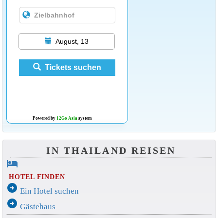
August, 13
Tickets suchen
Powered by
12Go Asia
system
IN THAILAND REISEN
hotel
HOTEL FINDEN
arrow_circle_right
Ein Hotel suchen
arrow_circle_right
Gästehaus