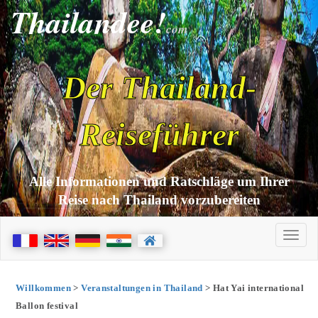
Thailandee!
com
Der Thailand-
Reiseführer
Alle Informationen und Ratschläge um Ihrer
Reise nach Thailand vorzubereiten
Willkommen
>
Veranstaltungen in Thailand
> Hat Yai international
Ballon festival