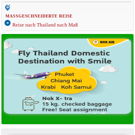
edit_location_alt
MASSGESCHNEIDERTE REISE
arrow_circle_right
Reise nach Thailand nach Maß