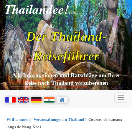
Thailandee!
com
Der Thailand-
Reiseführer
Alle Informationen und Ratschläge um Ihrer
Reise nach Thailand vorzubereiten
Willkommen
>
Veranstaltungen in Thailand
> Courses de bateaux
longs de Nong Khai