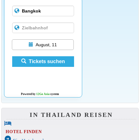
August, 11
Tickets suchen
Powered by
12Go Asia
system
IN THAILAND REISEN
hotel
HOTEL FINDEN
arrow_circle_right