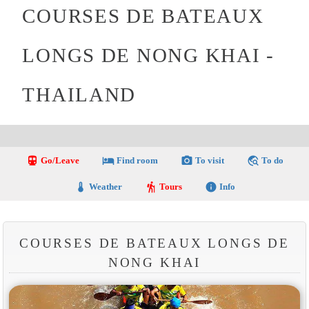
COURSES DE BATEAUX
LONGS DE NONG KHAI -
THAILAND
directions_transit
local_hotel
photo_camera
travel_explore
Go/Leave
Find room
To visit
To do
thermostat
hiking
info
Weather
Tours
Info
COURSES DE BATEAUX LONGS DE
NONG KHAI