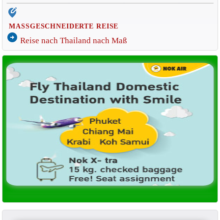
edit_location_alt
MASSGESCHNEIDERTE REISE
arrow_circle_right
Reise nach Thailand nach Maß