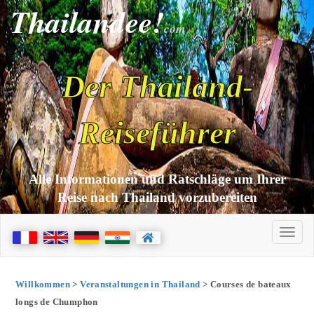
Thailandee!
com
Der Thailand-
Reiseführer
Alle Informationen und Ratschläge um Ihrer
Reise nach Thailand vorzubereiten
Willkommen
>
Veranstaltungen in Thailand
> Courses de bateaux
longs de Chumphon