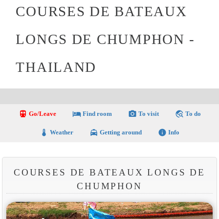
COURSES DE BATEAUX
LONGS DE CHUMPHON -
THAILAND
directions_transit
local_hotel
photo_camera
travel_explore
Go/Leave
Find room
To visit
To do
thermostat
local_taxi
info
Weather
Getting around
Info
COURSES DE BATEAUX LONGS DE
CHUMPHON