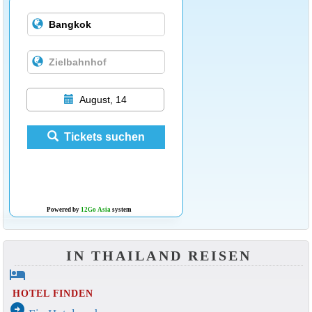
August, 14
Tickets suchen
Powered by
12Go Asia
system
IN THAILAND REISEN
hotel
HOTEL FINDEN
arrow_circle_right