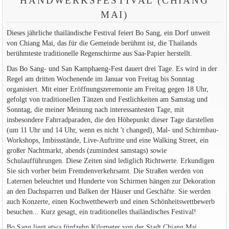
HANDWERKSFESTIVAL (CHIANG
MAI)
Dieses jährliche thailändische Festival feiert Bo Sang, ein Dorf unweit
von Chiang Mai, das für die Gemeinde berühmt ist, die Thailands
berühmteste traditionelle Regenschirme aus Saa-Papier herstellt.
Das Bo Sang- und San Kamphaeng-Fest dauert drei Tage. Es wird in der
Regel am dritten Wochenende im Januar von Freitag bis Sonntag
organisiert. Mit einer Eröffnungszeremonie am Freitag gegen 18 Uhr,
gefolgt von traditionellen Tänzen und Festlichkeiten am Samstag und
Sonntag, die meiner Meinung nach interessantesten Tage, mit
insbesondere Fahrradparaden, die den Höhepunkt dieser Tage darstellen
(um 11 Uhr und 14 Uhr, wenn es nicht 't changed), Mal- und Schirmbau-
Workshops, Imbissstände, Live-Auftritte und eine Walking Street, ein
großer Nachtmarkt, abends (zumindest samstags) sowie
Schulaufführungen. Diese Zeiten sind lediglich Richtwerte. Erkundigen
Sie sich vorher beim Fremdenverkehrsamt. Die Straßen werden von
Laternen beleuchtet und Hunderte von Schirmen hängen zur Dekoration
an den Dachsparren und Balken der Häuser und Geschäfte. Sie werden
auch Konzerte, einen Kochwettbewerb und einen Schönheitswettbewerb
besuchen... Kurz gesagt, ein traditionelles thailändisches Festival!
Bo Sang liegt etwa fünfzehn Kilometer von der Stadt Chiang Mai