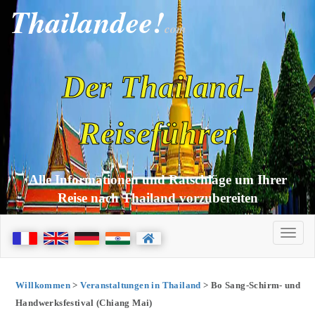
Thailandee!
com
Der Thailand-
Reiseführer
Alle Informationen und Ratschläge um Ihrer
Reise nach Thailand vorzubereiten
Willkommen
>
Veranstaltungen in Thailand
> Bo Sang-Schirm- und
Handwerksfestival (Chiang Mai)