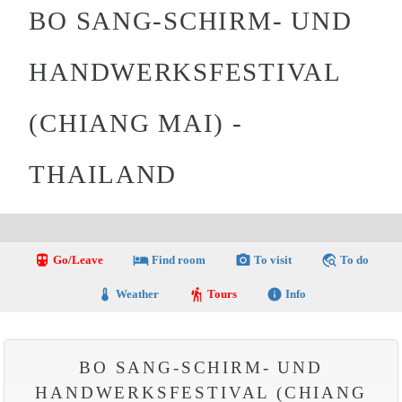
BO SANG-SCHIRM- UND
HANDWERKSFESTIVAL
(CHIANG MAI) -
THAILAND
directions_transit
local_hotel
photo_camera
travel_explore
Go/Leave
Find room
To visit
To do
thermostat
hiking
info
Weather
Tours
Info
BO SANG-SCHIRM- UND
HANDWERKSFESTIVAL (CHIANG