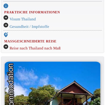
info
PRAKTISCHE INFORMATIONEN
arrow_circle_right
Visum Thailand
arrow_circle_right
Gesundheit / Impfstoffe
edit_location_alt
MASSGESCHNEIDERTE REISE
arrow_circle_right
Reise nach Thailand nach Maß