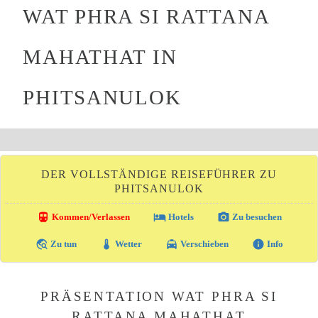
WAT PHRA SI RATTANA
MAHATHAT IN
PHITSANULOK
DER VOLLSTÄNDIGE REISEFÜHRER ZU
PHITSANULOK
directions_transit
local_hotel
photo_camera
Kommen/Verlassen
Hotels
Zu besuchen
travel_explore
thermostat
local_taxi
info
Zu tun
Wetter
Verschieben
Info
PRÄSENTATION WAT PHRA SI
RATTANA MAHATHAT