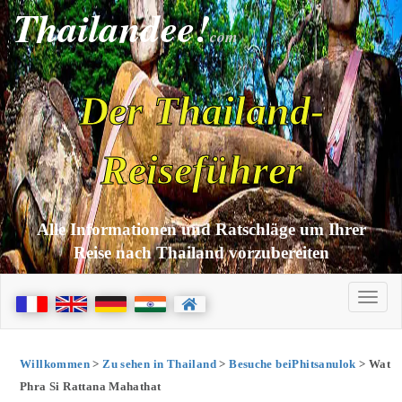
Thailandee!
com
Der Thailand-
Reiseführer
Alle Informationen und Ratschläge um Ihrer
Reise nach Thailand vorzubereiten
Willkommen
>
Zu sehen in Thailand
>
Besuche beiPhitsanulok
> Wat
Phra Si Rattana Mahathat