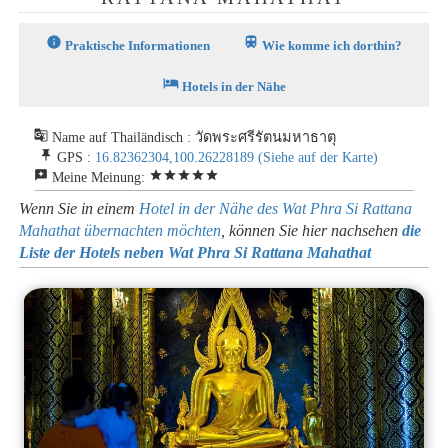
info
train
Praktische Informationen
Wie komme ich dorthin?
hotel
Hotels in der Nähe
g_translate
Name auf Thailändisch : วัดพระศรีรัตนมหาธาตุ
push_pin
GPS :
16.82362304,100.26228189
(Siehe auf der Karte)
reviews
star
star
star
star
star
Meine Meinung:
Wenn Sie in einem
Hotel in der Nähe des Wat Phra Si Rattana
Mahathat übernachten möchten
, können Sie hier nachsehen
die
Liste der Hotels neben Wat Phra Si Rattana Mahathat