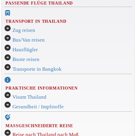
PASSENDE FLÜGE THAILAND
directions_bus_filled
TRANSPORT IN THAILAND
arrow_circle_right
Zug reisen
arrow_circle_right
Bus/Van reisen
arrow_circle_right
Hausflügler
arrow_circle_right
Boote reisen
arrow_circle_right
Transporte in Bangkok
info
PRAKTISCHE INFORMATIONEN
arrow_circle_right
Visum Thailand
arrow_circle_right
Gesundheit / Impfstoffe
edit_location_alt
MASSGESCHNEIDERTE REISE
arrow_circle_right
Reise nach Thailand nach Maß