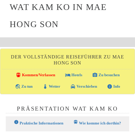
WAT KAM KO IN MAE
HONG SON
DER VOLLSTÄNDIGE REISEFÜHRER ZU MAE
HONG SON
directions_transit
local_hotel
photo_camera
Kommen/Verlassen
Hotels
Zu besuchen
travel_explore
thermostat
local_taxi
info
Zu tun
Wetter
Verschieben
Info
PRÄSENTATION WAT KAM KO
info
train
Praktische Informationen
Wie komme ich dorthin?