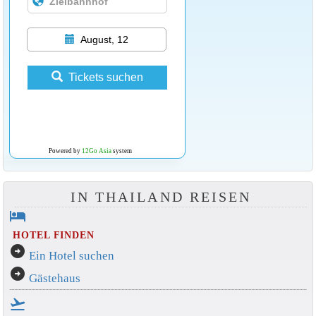
August, 12
Tickets suchen
Powered by
12Go Asia
system
IN THAILAND REISEN
hotel
HOTEL FINDEN
arrow_circle_right
Ein Hotel suchen
arrow_circle_right
Gästehaus
flight_takeoff