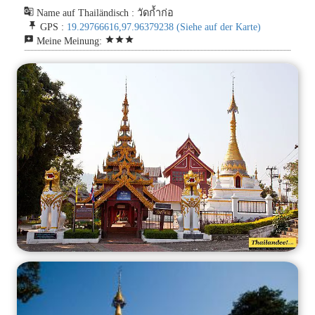
g_translate
Name auf Thailändisch : วัดก้ำก่อ
push_pin
GPS :
19.29766616,97.96379238
(Siehe auf der Karte)
reviews
star
star
star
Meine Meinung: