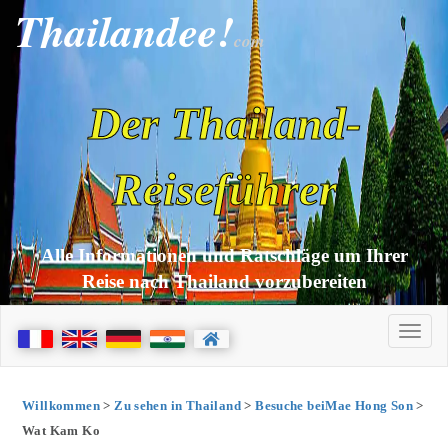
Thailandee!
com
Der Thailand-
Reiseführer
Alle Informationen und Ratschläge um Ihrer
Reise nach Thailand vorzubereiten
Willkommen
>
Zu sehen in Thailand
>
Besuche beiMae Hong Son
>
Wat Kam Ko