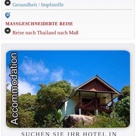
arrow_circle_right
Gesundheit / Impfstoffe
edit_location_alt
MASSGESCHNEIDERTE REISE
arrow_circle_right
Reise nach Thailand nach Maß
SUCHEN SIE IHR HOTEL IN