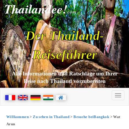
Thailandee!
com
Der Thailand-
Reiseführer
Alle Informationen und Ratschläge um Ihrer
Reise nach Thailand vorzubereiten
Willkommen
>
Zu sehen in Thailand
>
Besuche beiBangkok
> Wat
Arun