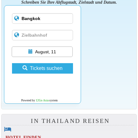
Schreiben Sie Ihre Abflugstadt, Zielstadt und Datum.
August, 11
Tickets suchen
Powered by
12Go Asia
system
IN THAILAND REISEN
hotel
HOTEL FINDEN