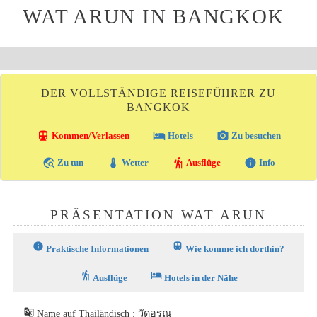
WAT ARUN IN BANGKOK
DER VOLLSTÄNDIGE REISEFÜHRER ZU
BANGKOK
directions_transit
local_hotel
photo_camera
Kommen/Verlassen
Hotels
Zu besuchen
travel_explore
thermostat
hiking
info
Zu tun
Wetter
Ausflüge
Info
PRÄSENTATION WAT ARUN
info
train
Praktische Informationen
Wie komme ich dorthin?
hiking
hotel
Ausflüge
Hotels in der Nähe
g_translate
Name auf Thailändisch : วัดอรุณ