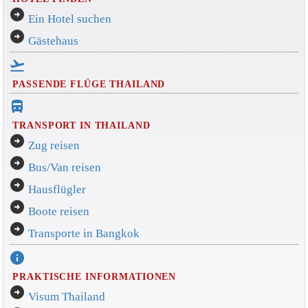
arrow_circle_right
Ein Hotel suchen
arrow_circle_right
Gästehaus
flight_takeoff
PASSENDE FLÜGE THAILAND
directions_bus_filled
TRANSPORT IN THAILAND
arrow_circle_right
Zug reisen
arrow_circle_right
Bus/Van reisen
arrow_circle_right
Hausflügler
arrow_circle_right
Boote reisen
arrow_circle_right
Transporte in Bangkok
info
PRAKTISCHE INFORMATIONEN
arrow_circle_right
Visum Thailand