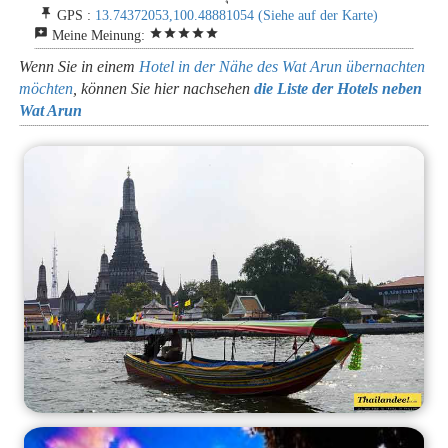
push_pin
GPS :
13.74372053,100.48881054
(Siehe auf der Karte)
reviews
star
star
star
star
star
Meine Meinung:
Wenn Sie in einem
Hotel in der Nähe des Wat Arun übernachten
möchten
, können Sie hier nachsehen
die Liste der Hotels neben
Wat Arun