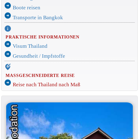
arrow_circle_right
Boote reisen
arrow_circle_right
Transporte in Bangkok
info
PRAKTISCHE INFORMATIONEN
arrow_circle_right
Visum Thailand
arrow_circle_right
Gesundheit / Impfstoffe
edit_location_alt
MASSGESCHNEIDERTE REISE
arrow_circle_right
Reise nach Thailand nach Maß