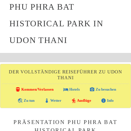
PHU PHRA BAT
HISTORICAL PARK IN
UDON THANI
DER VOLLSTÄNDIGE REISEFÜHRER ZU UDON
THANI
directions_transit
local_hotel
photo_camera
Kommen/Verlassen
Hotels
Zu besuchen
travel_explore
thermostat
hiking
info
Zu tun
Wetter
Ausflüge
Info
PRÄSENTATION PHU PHRA BAT
HISTORICAL PARK