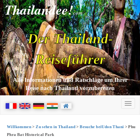
Thailandee!
com
Der Thailand-
Reiseführer
Alle Informationen und Ratschläge um Ihrer
Reise nach Thailand vorzubereiten
Willkommen
>
Zu sehen in Thailand
>
Besuche beiUdon Thani
> Phu
Phra Bat Historical Park