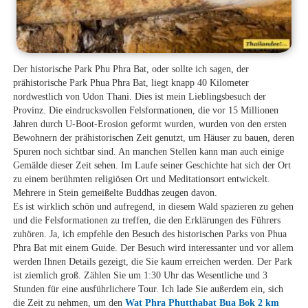
Der historische Park Phu Phra Bat, oder sollte ich sagen, der
prähistorische Park Phua Phra Bat, liegt knapp 40 Kilometer
nordwestlich von Udon Thani. Dies ist mein Lieblingsbesuch der
Provinz. Die eindrucksvollen Felsformationen, die vor 15 Millionen
Jahren durch U-Boot-Erosion geformt wurden, wurden von den ersten
Bewohnern der prähistorischen Zeit genutzt, um Häuser zu bauen, deren
Spuren noch sichtbar sind. An manchen Stellen kann man auch einige
Gemälde dieser Zeit sehen. Im Laufe seiner Geschichte hat sich der Ort
zu einem berühmten religiösen Ort und Meditationsort entwickelt.
Mehrere in Stein gemeißelte Buddhas zeugen davon.
Es ist wirklich schön und aufregend, in diesem Wald spazieren zu gehen
und die Felsformationen zu treffen, die den Erklärungen des Führers
zuhören. Ja, ich empfehle den Besuch des historischen Parks von Phua
Phra Bat mit einem Guide. Der Besuch wird interessanter und vor allem
werden Ihnen Details gezeigt, die Sie kaum erreichen werden. Der Park
ist ziemlich groß. Zählen Sie um 1:30 Uhr das Wesentliche und 3
Stunden für eine ausführlichere Tour. Ich lade Sie außerdem ein, sich
die Zeit zu nehmen, um den
Wat Phra Phutthabat Bua Bok
2 km