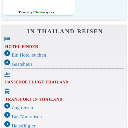
Powered by
12Go Asia
system
IN THAILAND REISEN
hotel
HOTEL FINDEN
arrow_circle_right
Ein Hotel suchen
arrow_circle_right
Gästehaus
flight_takeoff
PASSENDE FLÜGE THAILAND
directions_bus_filled
TRANSPORT IN THAILAND
arrow_circle_right
Zug reisen
arrow_circle_right
Bus/Van reisen
arrow_circle_right
Hausflügler