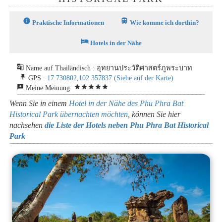
info
train
Praktische Informationen
Wie komme ich dorthin?
hotel
Hotels in der Nähe
g_translate
Name auf Thailändisch : อุทยานประวัติศาสตร์ภูพระบาท
push_pin
GPS :
17.730802,102.357837
(Siehe auf der Karte)
reviews
star
star
star
star
star
Meine Meinung:
Wenn Sie in einem
Hotel in der Nähe des Phu Phra Bat
Historical Park übernachten möchten
, können Sie hier
nachsehen
die Liste der Hotels neben Phu Phra Bat Historical
Park