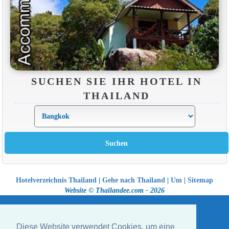
SUCHEN SIE IHR HOTEL IN
THAILAND
Hotelverzeichnis Thailand
|
Gehe nach Thailand
|
Um
|
Sitemap
Website © Thailandee.com - 2026
Diese Website verwendet Cookies, um eine