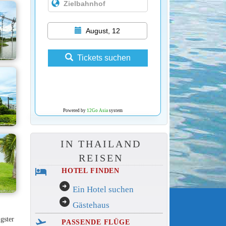
August, 12
Tickets suchen
Powered by
12Go Asia
system
IN THAILAND
REISEN
hotel
HOTEL FINDEN
arrow_circle_right
Ein Hotel suchen
arrow_circle_right
Gästehaus
gster
flight_takeoff
PASSENDE FLÜGE