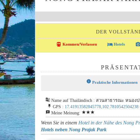
DER VOLLSTÄND
directions_transit
local_hotel
photo_came
Kommen/Verlassen
Hotels
PRÄSENTA
info
Praktische Informationen
g_translate
Name auf Thailändisch : สวนสาธารณะ หนองปร
push_pin
GPS :
17.41913582845778,102.7810542504238
reviews
star
star
star
Meine Meinung:
Wenn Sie in einem
Hotel in der Nähe des Nong P
Hotels neben Nong Prajak Park