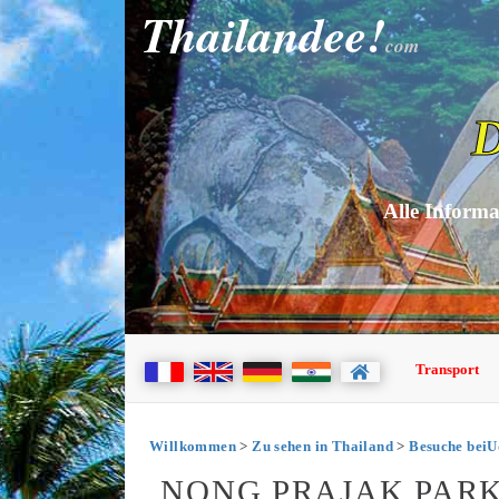
Thailandee!
com
D
Alle Informa
Transport
Willkommen
>
Zu sehen in Thailand
>
Besuche beiU
NONG PRAJAK PARK