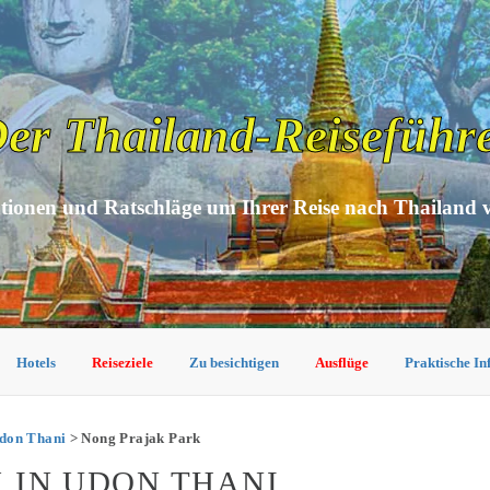
er Thailand-Reiseführ
tionen und Ratschläge um Ihrer Reise nach Thailand 
Hotels
Reiseziele
Zu besichtigen
Ausflüge
Praktische I
don Thani
> Nong Prajak Park
 IN UDON THANI