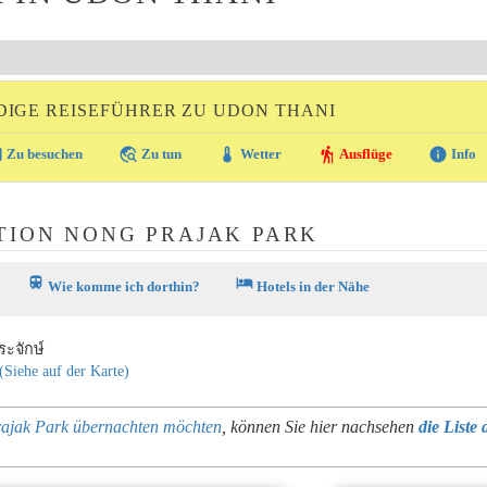
IGE REISEFÜHRER ZU UDON THANI
ra
travel_explore
thermostat
hiking
info
Zu besuchen
Zu tun
Wetter
Ausflüge
Info
TION NONG PRAJAK PARK
train
hotel
Wie komme ich dorthin?
Hotels in der Nähe
ะจักษ์
(Siehe auf der Karte)
rajak Park übernachten möchten
, können Sie hier nachsehen
die Liste 