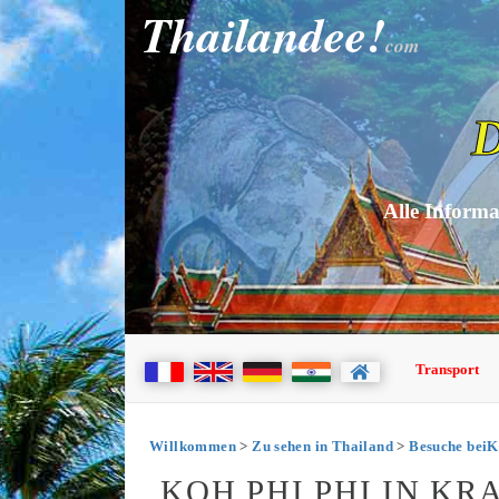
Thailandee!
com
D
Alle Informa
Transport
Willkommen
>
Zu sehen in Thailand
>
Besuche beiK
KOH PHI PHI IN KR