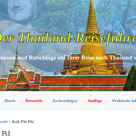
er Thailand-Reiseführ
tionen und Ratschläge um Ihrer Reise nach Thailand 
Hotels
Reiseziele
Zu besichtigen
Ausflüge
Praktische I
rabi
> Koh Phi Phi
ABI