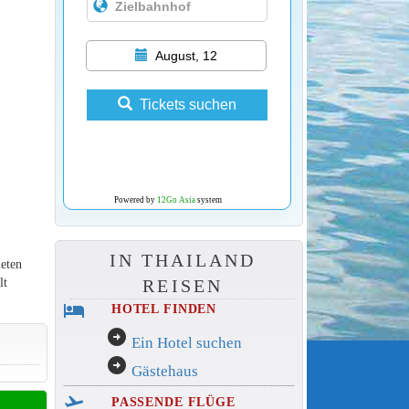
August, 12
Tickets suchen
Powered by
12Go Asia
system
IN THAILAND
ieten
lt
REISEN
hotel
HOTEL FINDEN
arrow_circle_right
Ein Hotel suchen
arrow_circle_right
Gästehaus
flight_takeoff
PASSENDE FLÜGE