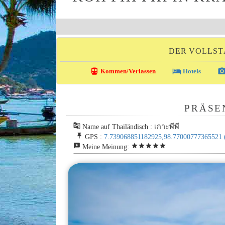
DER VOLLST
directions_transit
local_hotel
photo_came
Kommen/Verlassen
Hotels
PRÄSE
g_translate
Name auf Thailändisch : เกาะพีพี
push_pin
GPS :
7.739068851182925,98.77000777365521
reviews
star
star
star
star
star
Meine Meinung: