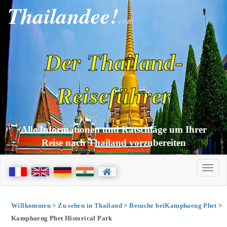
Thailandee!
com
Der Thailand-
Reiseführer
Alle Informationen und Ratschläge um Ihrer
Reise nach Thailand vorzubereiten
Willkommen
>
Zu sehen in Thailand
>
Besuche beiKamphaeng Phet
>
Kamphaeng Phet Historical Park