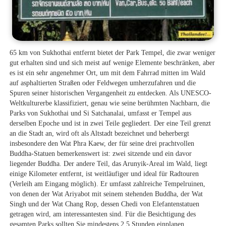
65 km von Sukhothai entfernt bietet der Park Tempel, die zwar weniger
gut erhalten sind und sich meist auf wenige Elemente beschränken, aber
es ist ein sehr angenehmer Ort, um mit dem Fahrrad mitten im Wald
auf asphaltierten Straßen oder Feldwegen umherzufahren und die
Spuren seiner historischen Vergangenheit zu entdecken. Als UNESCO-
Weltkulturerbe klassifiziert, genau wie seine berühmten Nachbarn, die
Parks von Sukhothai und Si Satchanalai, umfasst er Tempel aus
derselben Epoche und ist in zwei Teile gegliedert. Der eine Teil grenzt
an die Stadt an, wird oft als Altstadt bezeichnet und beherbergt
insbesondere den Wat Phra Kaew, der für seine drei prachtvollen
Buddha-Statuen bemerkenswert ist: zwei sitzende und ein davor
liegender Buddha. Der andere Teil, das Arunyik-Areal im Wald, liegt
einige Kilometer entfernt, ist weitläufiger und ideal für Radtouren
(Verleih am Eingang möglich). Er umfasst zahlreiche Tempelruinen,
von denen der Wat Ariyabot mit seinem stehenden Buddha, der Wat
Singh und der Wat Chang Rop, dessen Chedi von Elefantenstatuen
getragen wird, am interessantesten sind. Für die Besichtigung des
gesamten Parks sollten Sie mindestens 2,5 Stunden einplanen.