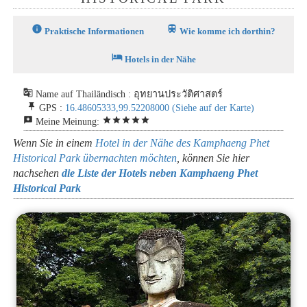
info
train
Praktische Informationen
Wie komme ich dorthin?
hotel
Hotels in der Nähe
g_translate
Name auf Thailändisch : อุทยานประวัติศาสตร์
push_pin
GPS :
16.48605333,99.52208000
(Siehe auf der Karte)
reviews
star
star
star
star
star
Meine Meinung:
Wenn Sie in einem
Hotel in der Nähe des Kamphaeng Phet
Historical Park übernachten möchten
, können Sie hier
nachsehen
die Liste der Hotels neben Kamphaeng Phet
Historical Park