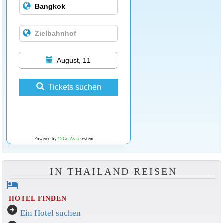
August, 11
Tickets suchen
Powered by
12Go Asia
system
IN THAILAND REISEN
hotel
HOTEL FINDEN
arrow_circle_right
Ein Hotel suchen