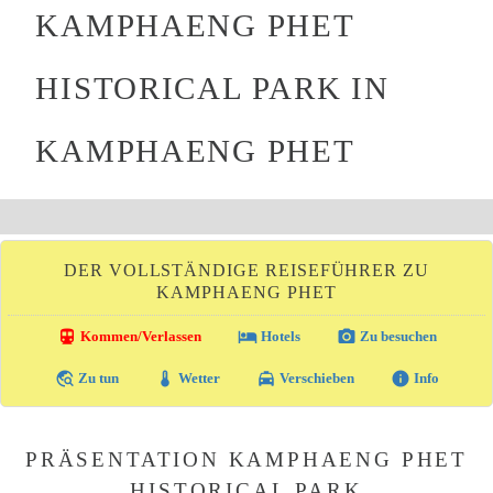
KAMPHAENG PHET
HISTORICAL PARK IN
KAMPHAENG PHET
DER VOLLSTÄNDIGE REISEFÜHRER ZU
KAMPHAENG PHET
directions_transit
local_hotel
photo_camera
Kommen/Verlassen
Hotels
Zu besuchen
travel_explore
thermostat
local_taxi
info
Zu tun
Wetter
Verschieben
Info
PRÄSENTATION KAMPHAENG PHET
HISTORICAL PARK