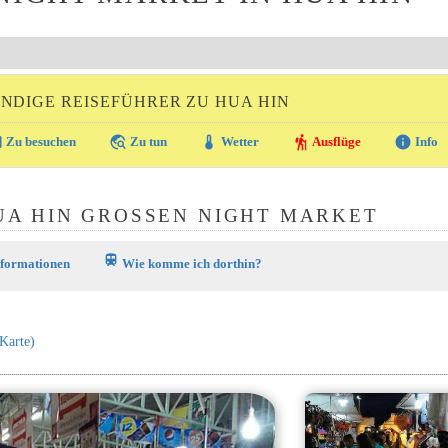
NDIGE REISEFÜHRER ZU HUA HIN
ra
travel_explore
thermostat
hiking
info
Zu besuchen
Zu tun
Wetter
Ausflüge
Info
A HIN GROSSEN NIGHT MARKET
train
nformationen
Wie komme ich dorthin?
 Karte)