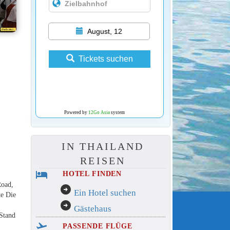
August, 12
Tickets suchen
Powered by
12Go Asia
system
IN THAILAND
REISEN
hotel
HOTEL FINDEN
Road,
arrow_circle_right
Ein Hotel suchen
te Die
arrow_circle_right
Gästehaus
Stand
flight_takeoff
PASSENDE FLÜGE