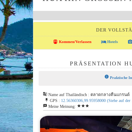
DER VOLLSTÄ
directions_transit
local_hotel
photo_came
Kommen/Verlassen
Hotels
PRÄSENTATION HU
info
Praktische I
g_translate
Name auf Thailändisch : ตลาดกลางคืนแกรนด์
push_pin
GPS :
12.56360306,99.95958000
(Siehe auf der
reviews
star
star
star
Meine Meinung: