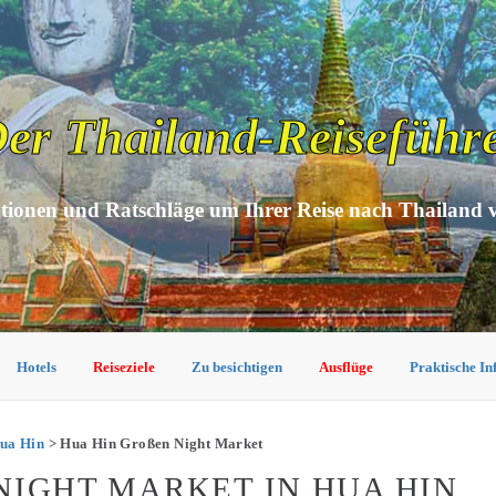
er Thailand-Reiseführ
tionen und Ratschläge um Ihrer Reise nach Thailand 
Hotels
Reiseziele
Zu besichtigen
Ausflüge
Praktische I
ua Hin
> Hua Hin Großen Night Market
IGHT MARKET IN HUA HIN