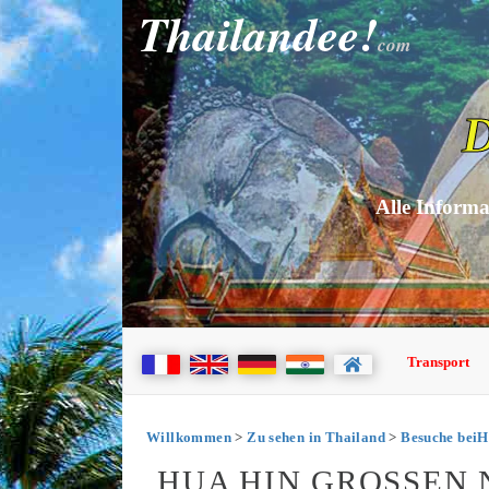
Thailandee!
com
D
Alle Informa
Transport
Willkommen
>
Zu sehen in Thailand
>
Besuche beiH
HUA HIN GROSSEN N