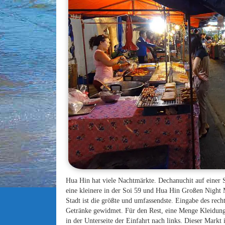
Hua Hin hat viele Nachtmärkte. Dechanuchit auf einer S
eine kleinere in der Soi 59 und Hua Hin Großen Night
Stadt ist die größte und umfassendste. Eingabe des recht
Getränke gewidmet. Für den Rest, eine Menge Kleidun
in der Unterseite der Einfahrt nach links. Dieser Markt