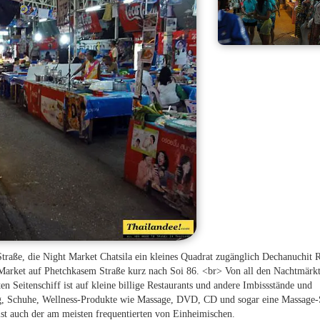
traße, die Night Market Chatsila ein kleines Quadrat zugänglich Dechanuchit 
 Market auf Phetchkasem Straße kurz nach Soi 86. <br> Von all den Nachtmärk
en Seitenschiff ist auf kleine billige Restaurants und andere Imbissstände und
g, Schuhe, Wellness-Produkte wie Massage, DVD, CD und sogar eine Massage-
 ist auch der am meisten frequentierten von Einheimischen.