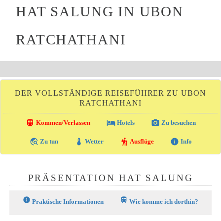
HAT SALUNG IN UBON
RATCHATHANI
DER VOLLSTÄNDIGE REISEFÜHRER ZU UBON
RATCHATHANI
directions_transit
local_hotel
photo_camera
Kommen/Verlassen
Hotels
Zu besuchen
travel_explore
thermostat
hiking
info
Zu tun
Wetter
Ausflüge
Info
PRÄSENTATION HAT SALUNG
info
train
Praktische Informationen
Wie komme ich dorthin?