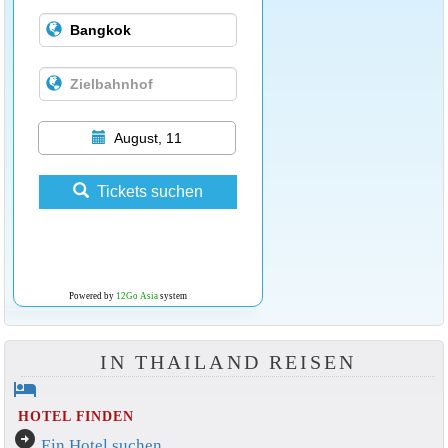
August, 11
Tickets suchen
Powered by
12Go Asia
system
IN THAILAND REISEN
hotel
HOTEL FINDEN
arrow_circle_right
Ein Hotel suchen