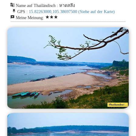
g_translate
Name auf Thailändisch : หาดสลึง
push_pin
GPS :
15.82263000,105.38697500
(Siehe auf der Karte)
reviews
star
star
star
Meine Meinung: