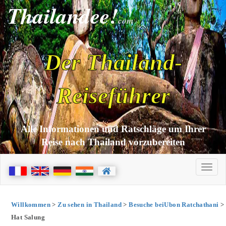
Thailandee!
com
Der Thailand-
Reiseführer
Alle Informationen und Ratschläge um Ihrer
Reise nach Thailand vorzubereiten
Willkommen
>
Zu sehen in Thailand
>
Besuche beiUbon Ratchathani
>
Hat Salung