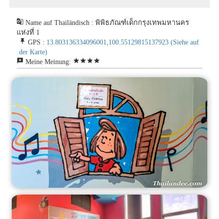
g_translate
Name auf Thailändisch : พิพิธภัณฑ์เด็กกรุงเทพมหานคร
แห่งที่ 1
push_pin
GPS :
13.803136334096001,100.55129815137923
(Siehe auf
der Karte)
reviews
star
star
star
star
Meine Meinung: