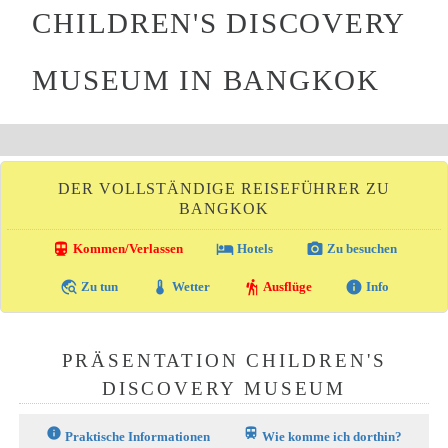
CHILDREN'S DISCOVERY
MUSEUM IN BANGKOK
DER VOLLSTÄNDIGE REISEFÜHRER ZU
BANGKOK
directions_transit
local_hotel
photo_camera
Kommen/Verlassen
Hotels
Zu besuchen
travel_explore
thermostat
hiking
info
Zu tun
Wetter
Ausflüge
Info
PRÄSENTATION CHILDREN'S
DISCOVERY MUSEUM
info
train
Praktische Informationen
Wie komme ich dorthin?