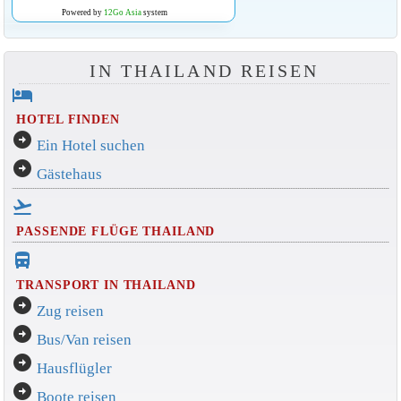
Powered by
12Go Asia
system
IN THAILAND REISEN
hotel
HOTEL FINDEN
arrow_circle_right
Ein Hotel suchen
arrow_circle_right
Gästehaus
flight_takeoff
PASSENDE FLÜGE THAILAND
directions_bus_filled
TRANSPORT IN THAILAND
arrow_circle_right
Zug reisen
arrow_circle_right
Bus/Van reisen
arrow_circle_right
Hausflügler
arrow_circle_right
Boote reisen