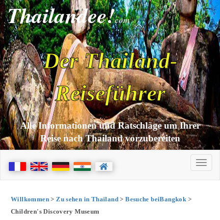
Thailandee!
com
Der Thailand-
Reiseführer
Alle Informationen und Ratschläge um Ihrer
Reise nach Thailand vorzubereiten
Willkommen
>
Zu sehen in Thailand
>
Besuche beiBangkok
>
Children's Discovery Museum