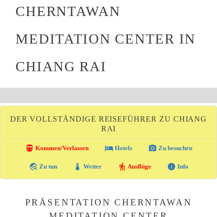
CHERNTAWAN
MEDITATION CENTER IN
CHIANG RAI
DER VOLLSTÄNDIGE REISEFÜHRER ZU CHIANG
RAI
directions_transit
local_hotel
photo_camera
Kommen/Verlassen
Hotels
Zu besuchen
travel_explore
thermostat
hiking
info
Zu tun
Wetter
Ausflüge
Info
PRÄSENTATION CHERNTAWAN
MEDITATION CENTER