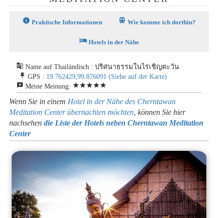
info
train
Praktische Informationen
Wie komme ich dorthin?
hotel
Hotels in der Nähe
g_translate
Name auf Thailändisch : ปริศนาธรรมในไร่เชิญตะวัน
push_pin
GPS :
19.762429,99.876091
(Siehe auf der Karte)
reviews
star
star
star
star
star
Meine Meinung:
Wenn Sie in einem
Hotel in der Nähe des Cherntawan
Meditation Center übernachten möchten
, können Sie hier
nachsehen
die Liste der Hotels neben Cherntawan Meditation
Center