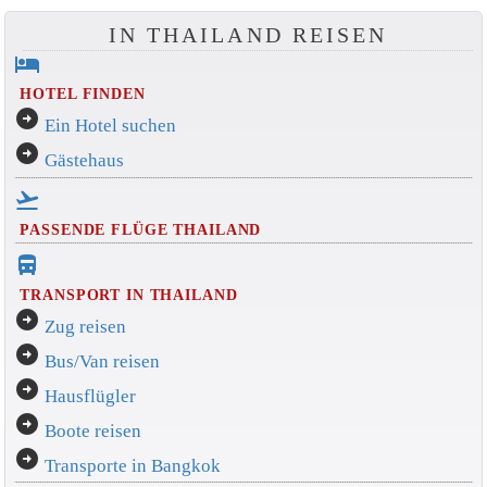
IN THAILAND REISEN
hotel
HOTEL FINDEN
arrow_circle_right
Ein Hotel suchen
arrow_circle_right
Gästehaus
flight_takeoff
PASSENDE FLÜGE THAILAND
directions_bus_filled
TRANSPORT IN THAILAND
arrow_circle_right
Zug reisen
arrow_circle_right
Bus/Van reisen
arrow_circle_right
Hausflügler
arrow_circle_right
Boote reisen
arrow_circle_right
Transporte in Bangkok