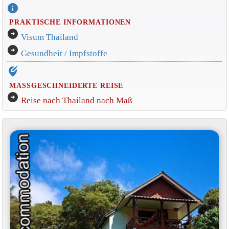
info
PRAKTISCHE INFORMATIONEN
arrow_circle_right
Visum Thailand
arrow_circle_right
Gesundheit / Impfstoffe
edit_location_alt
MASSGESCHNEIDERTE REISE
arrow_circle_right
Reise nach Thailand nach Maß