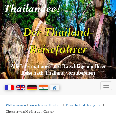
Thailandee!
com
Der Thailand-
Reiseführer
Alle Informationen und Ratschläge um Ihrer
Reise nach Thailand vorzubereiten
Willkommen
>
Zu sehen in Thailand
>
Besuche beiChiang Rai
>
Cherntawan Meditation Center