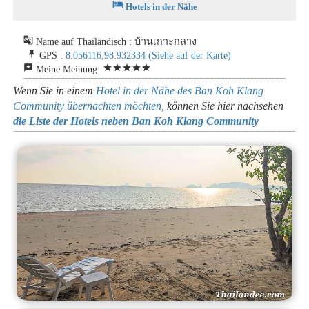
hotel
Hotels in der Nähe
g_translate
Name auf Thailändisch : บ้านเกาะกลาง
push_pin
GPS :
8.056116,98.932334
(Siehe auf der Karte)
reviews
star
star
star
star
star
Meine Meinung:
Wenn Sie in einem
Hotel in der Nähe des Ban Koh Klang
Community übernachten möchten
, können Sie hier nachsehen
die Liste der Hotels neben Ban Koh Klang Community