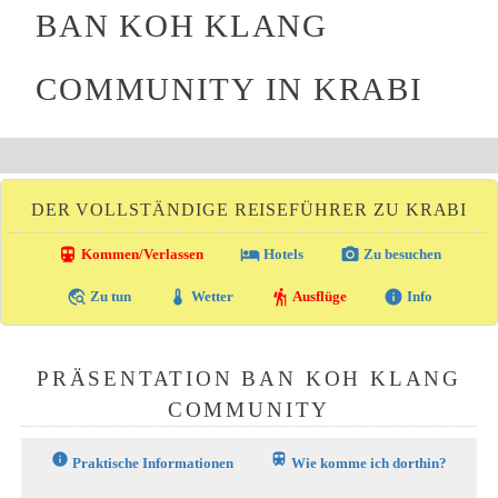
BAN KOH KLANG
COMMUNITY IN KRABI
DER VOLLSTÄNDIGE REISEFÜHRER ZU KRABI
directions_transit
local_hotel
photo_camera
Kommen/Verlassen
Hotels
Zu besuchen
travel_explore
thermostat
hiking
info
Zu tun
Wetter
Ausflüge
Info
PRÄSENTATION BAN KOH KLANG
COMMUNITY
info
train
Praktische Informationen
Wie komme ich dorthin?