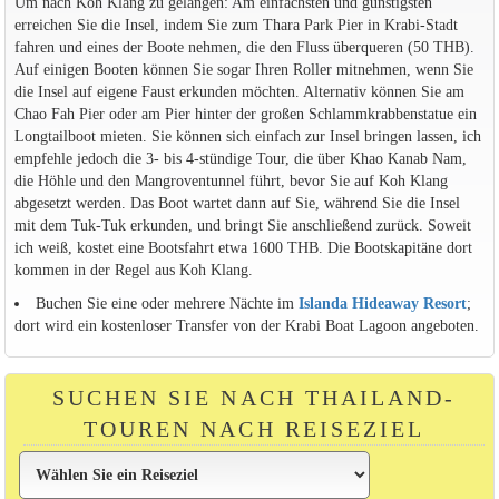
Um nach Koh Klang zu gelangen: Am einfachsten und günstigsten
erreichen Sie die Insel, indem Sie zum Thara Park Pier in Krabi-Stadt
fahren und eines der Boote nehmen, die den Fluss überqueren (50 THB).
Auf einigen Booten können Sie sogar Ihren Roller mitnehmen, wenn Sie
die Insel auf eigene Faust erkunden möchten. Alternativ können Sie am
Chao Fah Pier oder am Pier hinter der großen Schlammkrabbenstatue ein
Longtailboot mieten. Sie können sich einfach zur Insel bringen lassen, ich
empfehle jedoch die 3- bis 4-stündige Tour, die über Khao Kanab Nam,
die Höhle und den Mangroventunnel führt, bevor Sie auf Koh Klang
abgesetzt werden. Das Boot wartet dann auf Sie, während Sie die Insel
mit dem Tuk-Tuk erkunden, und bringt Sie anschließend zurück. Soweit
ich weiß, kostet eine Bootsfahrt etwa 1600 THB. Die Bootskapitäne dort
kommen in der Regel aus Koh Klang.
Buchen Sie eine oder mehrere Nächte im
Islanda Hideaway Resort
;
dort wird ein kostenloser Transfer von der Krabi Boat Lagoon angeboten.
SUCHEN SIE NACH THAILAND-
TOUREN NACH REISEZIEL