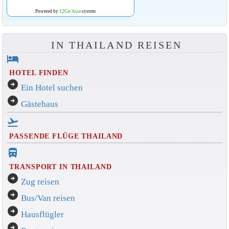
Powered by
12Go Asia
system
IN THAILAND REISEN
hotel
HOTEL FINDEN
arrow_circle_right
Ein Hotel suchen
arrow_circle_right
Gästehaus
flight_takeoff
PASSENDE FLÜGE THAILAND
directions_bus_filled
TRANSPORT IN THAILAND
arrow_circle_right
Zug reisen
arrow_circle_right
Bus/Van reisen
arrow_circle_right
Hausflügler
arrow_circle_right