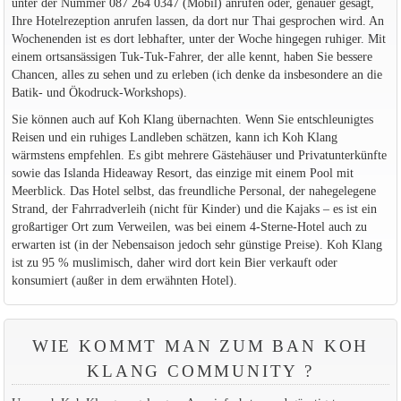
unter der Nummer 087 264 0347 (Mobil) anrufen oder, genauer gesagt,
Ihre Hotelrezeption anrufen lassen, da dort nur Thai gesprochen wird. An
Wochenenden ist es dort lebhafter, unter der Woche hingegen ruhiger. Mit
einem ortsansässigen Tuk-Tuk-Fahrer, der alle kennt, haben Sie bessere
Chancen, alles zu sehen und zu erleben (ich denke da insbesondere an die
Batik- und Ökodruck-Workshops).
Sie können auch auf Koh Klang übernachten. Wenn Sie entschleunigtes
Reisen und ein ruhiges Landleben schätzen, kann ich Koh Klang
wärmstens empfehlen. Es gibt mehrere Gästehäuser und Privatunterkünfte
sowie das Islanda Hideaway Resort, das einzige mit einem Pool mit
Meerblick. Das Hotel selbst, das freundliche Personal, der nahegelegene
Strand, der Fahrradverleih (nicht für Kinder) und die Kajaks – es ist ein
großartiger Ort zum Verweilen, was bei einem 4-Sterne-Hotel auch zu
erwarten ist (in der Nebensaison jedoch sehr günstige Preise). Koh Klang
ist zu 95 % muslimisch, daher wird dort kein Bier verkauft oder
konsumiert (außer in dem erwähnten Hotel).
WIE KOMMT MAN ZUM BAN KOH
KLANG COMMUNITY ?