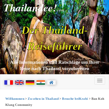
Thailandee!
com
Der Thailand-
Reiseführer
Alle Informationen und Ratschläge um Ihrer
Reise nach Thailand vorzubereiten
Willkommen
>
Zu sehen in Thailand
>
Besuche beiKrabi
> Ban Koh
Klang Community