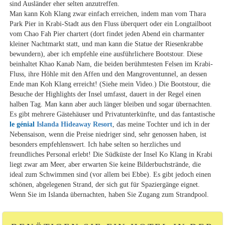
sind Ausländer eher selten anzutreffen.
Man kann Koh Klang zwar einfach erreichen, indem man vom Thara
Park Pier in Krabi-Stadt aus den Fluss überquert oder ein Longtailboot
vom Chao Fah Pier chartert (dort findet jeden Abend ein charmanter
kleiner Nachtmarkt statt, und man kann die Statue der Riesenkrabbe
bewundern), aber ich empfehle eine ausführlichere Bootstour. Diese
beinhaltet Khao Kanab Nam, die beiden berühmtesten Felsen im Krabi-
Fluss, ihre Höhle mit den Affen und den Mangroventunnel, an dessen
Ende man Koh Klang erreicht! (Siehe mein Video.) Die Bootstour, die
Besuche der Highlights der Insel umfasst, dauert in der Regel einen
halben Tag. Man kann aber auch länger bleiben und sogar übernachten.
Es gibt mehrere Gästehäuser und Privatunterkünfte, und das fantastische
le génial
Islanda Hideaway Resort
, das meine Tochter und ich in der
Nebensaison, wenn die Preise niedriger sind, sehr genossen haben, ist
besonders empfehlenswert. Ich habe selten so herzliches und
freundliches Personal erlebt! Die Südküste der Insel Ko Klang in Krabi
liegt zwar am Meer, aber erwarten Sie keine Bilderbuchstrände, die
ideal zum Schwimmen sind (vor allem bei Ebbe). Es gibt jedoch einen
schönen, abgelegenen Strand, der sich gut für Spaziergänge eignet.
Wenn Sie im Islanda übernachten, haben Sie Zugang zum Strandpool.