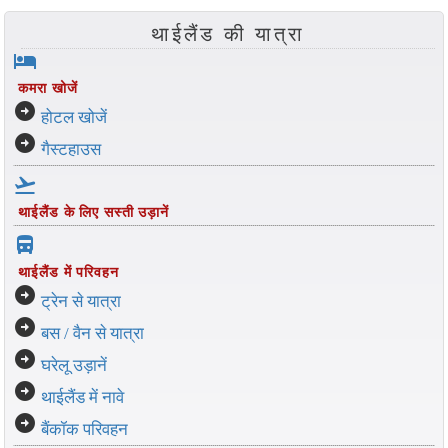
थाईलैंड की यात्रा
hotel
कमरा खोजें
arrow_circle_right
होटल खोजें
arrow_circle_right
गैस्टहाउस
flight_takeoff
थाईलैंड के लिए सस्ती उड़ानें
directions_bus_filled
थाईलैंड में परिवहन
arrow_circle_right
ट्रेन से यात्रा
arrow_circle_right
बस / वैन से यात्रा
arrow_circle_right
घरेलू उड़ानें
arrow_circle_right
थाईलैंड में नावे
arrow_circle_right
बैंकॉक परिवहन