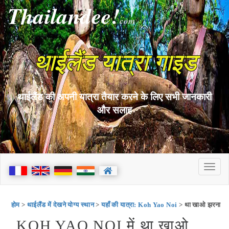
Thailandee!
com
थाईलैंड यात्रा गाइड
थाईलैंड की अपनी यात्रा तैयार करने के लिए सभी जानकारी
और सलाह
होम
>
थाईलैंड में देखने योग्य स्थान
>
यहाँ की यात्रा: Koh Yao Noi
> था खाओ झरना
KOH YAO NOI में था खाओ