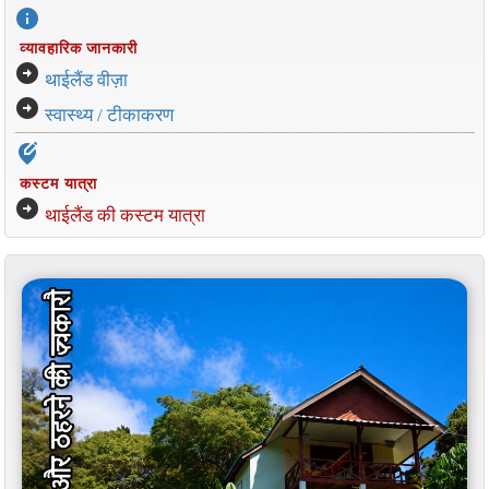
info
व्यावहारिक जानकारी
arrow_circle_right
थाईलैंड वीज़ा
arrow_circle_right
स्वास्थ्य / टीकाकरण
edit_location_alt
कस्टम यात्रा
arrow_circle_right
थाईलैंड की कस्टम यात्रा