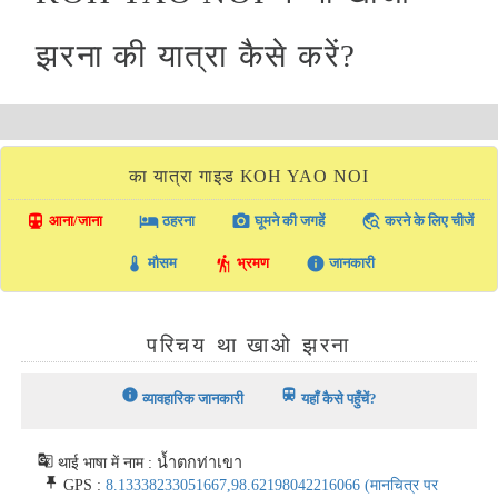
झरना की यात्रा कैसे करें?
का यात्रा गाइड KOH YAO NOI
directions_transit
local_hotel
photo_camera
travel_explore
आना/जाना
ठहरना
घूमने की जगहें
करने के लिए चीजें
thermostat
hiking
info
मौसम
भ्रमण
जानकारी
परिचय था खाओ झरना
info
train
व्यावहारिक जानकारी
यहाँ कैसे पहुँचें?
g_translate
थाई भाषा में नाम : น้ำตกท่าเขา
push_pin
GPS :
8.13338233051667,98.62198042216066
(मानचित्र पर